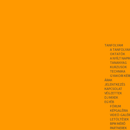
TANFOLYAM
A TANFOLYA
OKTATÓK
A NYÍLT NAP
TANANYAG
KURZUSOK
TECHNIKA
GYAKORI KÉR
ÁRAK
JELENTKEZÉS
KAPCSOLAT
VÉGZETTEK
DJ MIXEK
EGYÉB
FÓRUM
KÉPGALÉRIA
VIDEÓ-GALÉR
LETÖLTÉSEK
BPM MÉRŐ
PARTNEREK