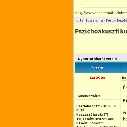
Megválaszolatlan témák
|
Aktív 
FÓRUMOZZ
djtanfolyam.hu
»
Fórum kezdő
MINDENFÉLE
DJ TÉMÁBAN
Pszichoakusztiku
DjTANFOLYAM.
RÉSZLETFIZETÉ
RUGALMAS IDŐ
Új téma nyitása
KIS LÉTSZÁMÚ
Nyomtatóbarát verzió
Szerző
LaYOOOs
Ho
Ér
Offline
Adminisztrátor
P
Csatlakozott:
2009.07.08.
03:13
Vo
Hozzászólások:
373
ha
Teljes név:
Smitzer Lajos
DJ név:
Dj Smitzer