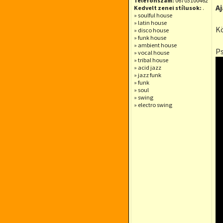
Telefonszám:
06703100462
A
Kedvelt zenei stílusok:
.
» soulful house
» latin house
Kö
» disco house
» funk house
» ambient house
Ps
» vocal house
» tribal house
» acid jazz
» jazz funk
» funk
» soul
» swing
» electro swing