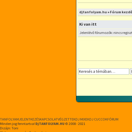
Új téma nyitása
djtanfolyam.hu
»
Fórum kezdő
Ki van itt
Jelenlévő fórumozók: nincs regisz
TANFOLYAM
JELENTKEZÉS
KAPCSOLAT
VÉGZETTEK
DJ MIXEK
DJ CUCCOK
FÓRUM
Minden jog fenntartva!
DjTANFOLYAM.HU
© 2008 - 2021
Dizájn: Toni