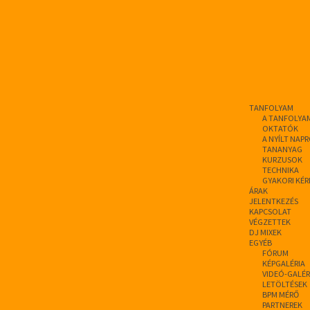
TANFOLYAM
A TANFOLYA
OKTATÓK
A NYÍLT NAP
TANANYAG
KURZUSOK
TECHNIKA
GYAKORI KÉR
ÁRAK
JELENTKEZÉS
KAPCSOLAT
VÉGZETTEK
DJ MIXEK
EGYÉB
FÓRUM
KÉPGALÉRIA
VIDEÓ-GALÉR
LETÖLTÉSEK
BPM MÉRŐ
PARTNEREK