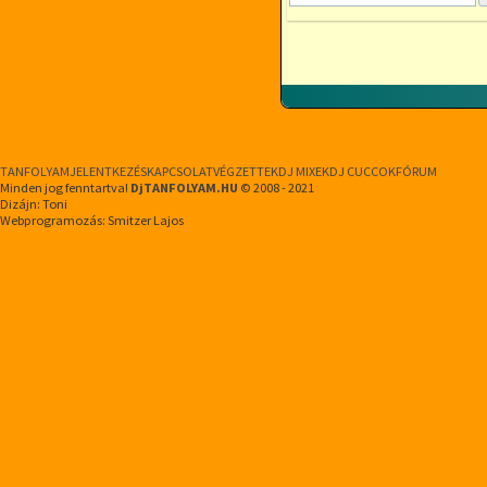
TANFOLYAM
JELENTKEZÉS
KAPCSOLAT
VÉGZETTEK
DJ MIXEK
DJ CUCCOK
FÓRUM
Minden jog fenntartva!
DjTANFOLYAM.HU
© 2008 - 2021
Dizájn: Toni
Webprogramozás: Smitzer Lajos