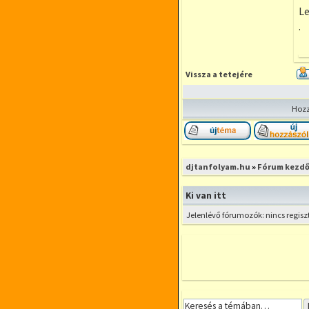
Le
.
Vissza a tetejére
Hozz
Új téma nyitása
djtanfolyam.hu
»
Fórum kezdő
Ki van itt
Jelenlévő fórumozók: nincs regisz