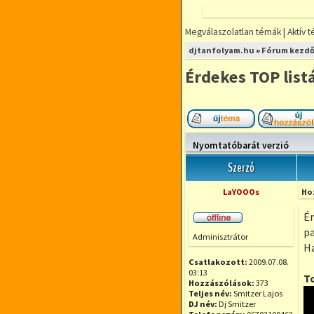
Megválaszolatlan témák
|
Aktív 
FÓRUMOZZ
djtanfolyam.hu
»
Fórum kezdő
MINDENFÉLE
DJ TÉMÁBAN
Érdekes TOP list
DjTANFOLYAM.
RÉSZLETFIZETÉ
RUGALMAS IDŐ
Új téma nyitása
KIS LÉTSZÁMÚ
Nyomtatóbarát verzió
Szerző
LaYOOOs
Ho
Ér
Offline
pa
Adminisztrátor
Ha
Csatlakozott:
2009.07.08.
03:13
T
Hozzászólások:
373
Teljes név:
Smitzer Lajos
DJ név:
Dj Smitzer