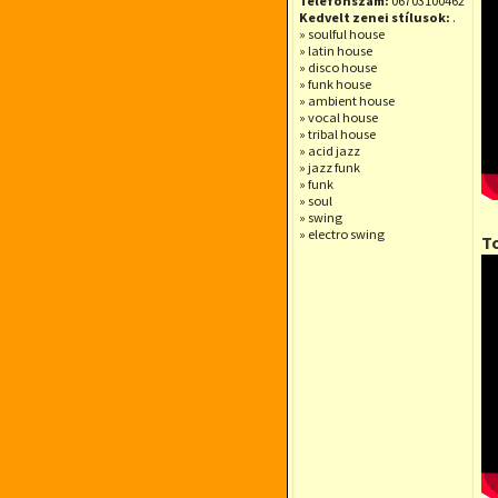
Telefonszám:
06703100462
Kedvelt zenei stílusok:
.
» soulful house
» latin house
» disco house
» funk house
» ambient house
» vocal house
» tribal house
» acid jazz
» jazz funk
» funk
» soul
» swing
» electro swing
T