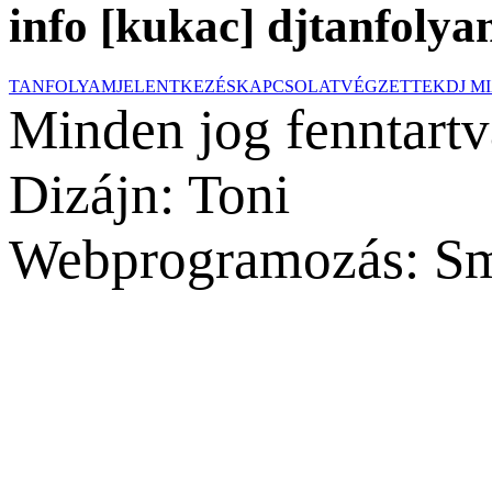
info [kukac] djtanfolya
TANFOLYAM
JELENTKEZÉS
KAPCSOLAT
VÉGZETTEK
DJ M
Minden jog fenntartv
Dizájn: Toni
Webprogramozás: Sm