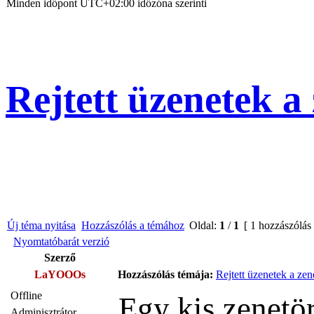
Minden időpont
UTC+02:00
időzóna szerinti
Rejtett üzenetek 
Új téma nyitása
Hozzászólás a témához
Oldal:
1
/
1
[ 1 hozzászólás
Nyomtatóbarát verzió
Szerző
LaYOOOs
Hozzászólás témája:
Rejtett üzenetek a ze
Offline
Egy kis zenetör
Adminisztrátor