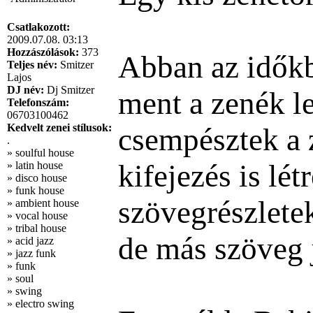
Csatlakozott:
2009.07.08. 03:13
Hozzászólások:
373
Abban az időkb
Teljes név:
Smitzer
Lajos
DJ név:
Dj Smitzer
ment a zenék le
Telefonszám:
06703100462
Kedvelt zenei stílusok:
csempésztek a 
.
» soulful house
kifejezés is lé
» latin house
» disco house
» funk house
szövegrészleteke
» ambient house
» vocal house
» tribal house
de más szöveg j
» acid jazz
» jazz funk
» funk
» soul
» swing
» electro swing