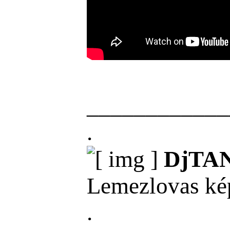
____________
.
DjTAN
Lemezlovas képz
.