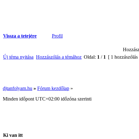
Vissza a tetejére
Profil
Hozzász
Új téma nyitása
Hozzászólás a témához
Oldal:
1
/
1
[ 1 hozzászólás
djtanfolyam.hu
»
Fórum kezdőlap
»
Minden időpont
UTC+02:00
időzóna szerinti
Ki van itt