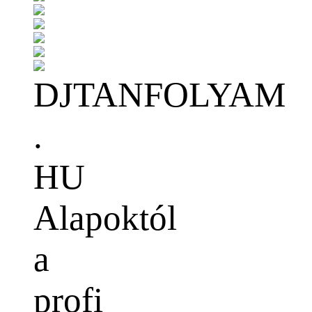
DJTANFOLYAM
.
HU
Alapoktól
a
profi