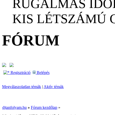
RUGALMAS IDŐ
KIS LÉTSZÁMÚ
FÓRUM
Regisztráció
Belépés
Megválaszolatlan témák
|
Aktív témák
djtanfolyam.hu
»
Fórum kezdőlap
»