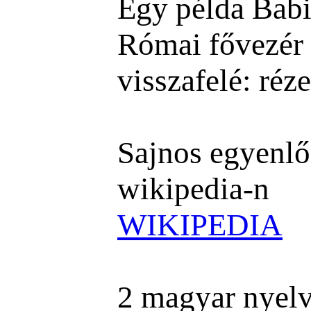
Egy példa Babi
Római fővezér
visszafelé: réz
Sajnos egyenlő
wikipedia-n
WIKIPEDIA
2 magyar nyelv