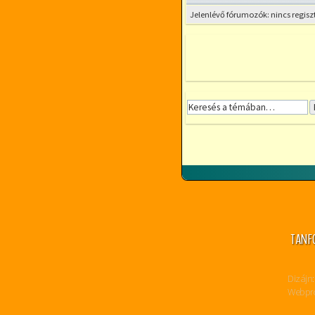
Jelenlévő fórumozók: nincs regisz
TANF
Dizájn:
Webpro