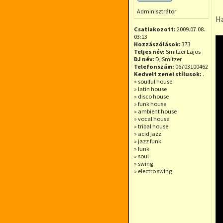
Offline
Adminisztrátor
Ha
Csatlakozott:
2009.07.08.
03:13
Hozzászólások:
373
Teljes név:
Smitzer Lajos
DJ név:
Dj Smitzer
Telefonszám:
06703100462
Kedvelt zenei stílusok:
.
» soulful house
» latin house
» disco house
» funk house
» ambient house
» vocal house
» tribal house
» acid jazz
» jazz funk
» funk
» soul
» swing
» electro swing