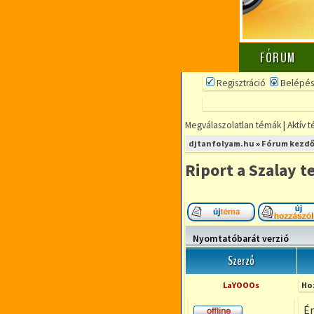
FÓRUM
Regisztráció
Belépés
Megválaszolatlan témák
|
Aktív 
djtanfolyam.hu
»
Fórum kezdő
Riport a Szalay t
Új téma nyitása
Nyomtatóbarát verzió
Szerző
LaYOOOs
Ho
Ér