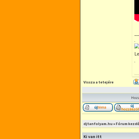
_
.
Le
.
Vissza a tetejére
Hozz
Új téma nyitása
djtanfolyam.hu
»
Fórum kezdő
Ki van itt