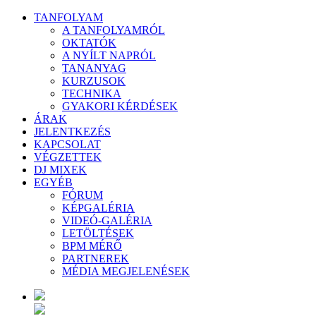
TANFOLYAM
A TANFOLYAMRÓL
OKTATÓK
A NYÍLT NAPRÓL
TANANYAG
KURZUSOK
TECHNIKA
GYAKORI KÉRDÉSEK
ÁRAK
JELENTKEZÉS
KAPCSOLAT
VÉGZETTEK
DJ MIXEK
EGYÉB
FÓRUM
KÉPGALÉRIA
VIDEÓ-GALÉRIA
LETÖLTÉSEK
BPM MÉRŐ
PARTNEREK
MÉDIA MEGJELENÉSEK