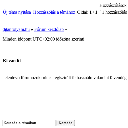
Hozzászólások 
Új téma nyitása
Hozzászólás a témához
Oldal:
1
/
1
[ 1 hozzászólás
djtanfolyam.hu
»
Fórum kezdőlap
»
Minden időpont
UTC+02:00
időzóna szerinti
Ki van itt
Jelenlévő fórumozók: nincs regisztrált felhasználó valamint 0 vendég