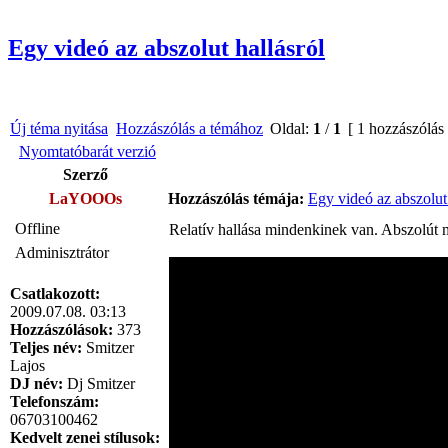
Egy videó az abszolut hallásról
Új téma nyitása
Hozzászólás a témához
Oldal:
1
/
1
[ 1 hozzászólás
Nyomtatóbarát verzió
Szerző
LaYOOOs
Hozzászólás témája:
Egy videó az abszolut 
Offline
Relatív hallása mindenkinek van. Abszolút m
Adminisztrátor
Csatlakozott:
2009.07.08. 03:13
Hozzászólások:
373
Teljes név:
Smitzer
Lajos
DJ név:
Dj Smitzer
Telefonszám:
06703100462
Kedvelt zenei stílusok: