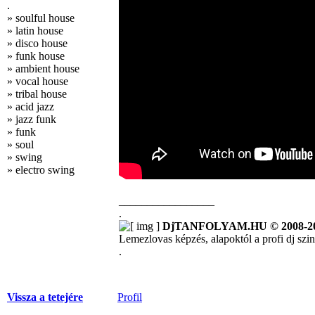
.
» soulful house
» latin house
» disco house
» funk house
» ambient house
» vocal house
» tribal house
» acid jazz
» jazz funk
» funk
» soul
» swing
» electro swing
_________________
.
DjTANFOLYAM.HU © 2008-2
Lemezlovas képzés, alapoktól a profi dj szint
.
Vissza a tetejére
Profil