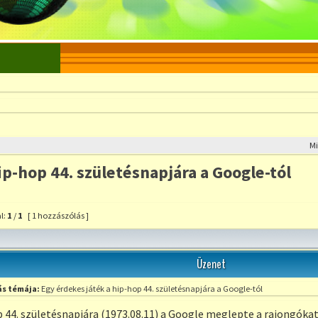
M
ip-hop 44. születésnapjára a Google-tól
l:
1
/
1
[ 1 hozzászólás ]
szólás a témához
Üzenet
s témája:
Egy érdekes játék a hip-hop 44. születésnapjára a Google-tól
 44. születésnapjára (1973.08.11) a Google meglepte a rajongókat