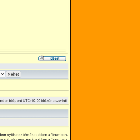
Hozzászólás
az
előzmény
idézésével
inden időpont
UTC+02:00
időzóna szerinti
Nem
nyithatsz témákat ebben a fórumban.
aszolhatsz egy témára ebben a fórumban.