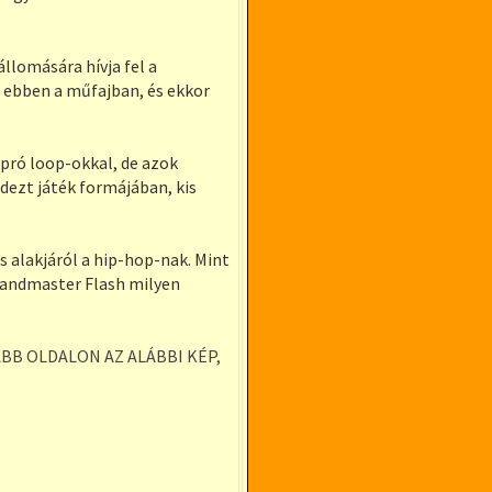
llomására hívja fel a
s ebben a műfajban, és ekkor
pró loop-okkal, de azok
dezt játék formájában, kis
us alakjáról a hip-hop-nak. Mint
Grandmaster Flash milyen
ABB OLDALON AZ ALÁBBI KÉP,