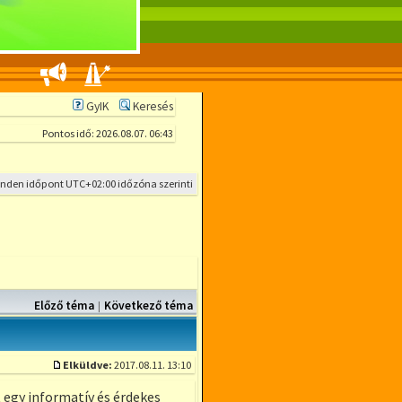
GyIK
Keresés
Pontos idő: 2026.08.07. 06:43
inden időpont
UTC+02:00
időzóna szerinti
Előző téma
Következő téma
|
Elküldve:
2017.08.11. 13:10
Hozzászólás
 egy informatív és érdekes