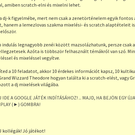
l, amiben scratch-elni és mixelni lehet.
a dj-k figyelmébe, mert nem csak a zenetörténelem egyik fontos á
t, hanem a lemezlovas szakma mixelési- és scratch alaptételeit i
 először.
p indulás legnagyobb zenéi között mazsolázhatunk, persze csak a
llegzetesek. Azóta is többször felhasznált témákról van szó. Min
léssel és mixeléssel vegyítve.
íted a 10 feladatot, akkor 10 érdekes információt kapsz, 10 kultik
 Grand Wizzard Theodore hogyan találta ki a scratch-elést, vagy 
ozott a dj mixelések világába.
 IDE A GOOGLE JÁTÉK INDÍTÁSÁHOZ! ... MAJD, HA BEJÖN EGY ÚJ
 PLAY (►) GOMBRA!
 kollégák! Jó játékot!