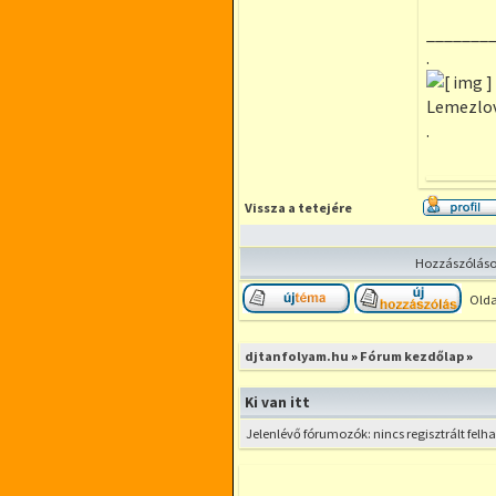
_______
.
Lemezlova
.
Vissza a tetejére
Hozzászólások
Olda
Új téma nyitása
Hozzá
djtanfolyam.hu
»
Fórum kezdőlap
»
Ki van itt
Jelenlévő fórumozók: nincs regisztrált fel