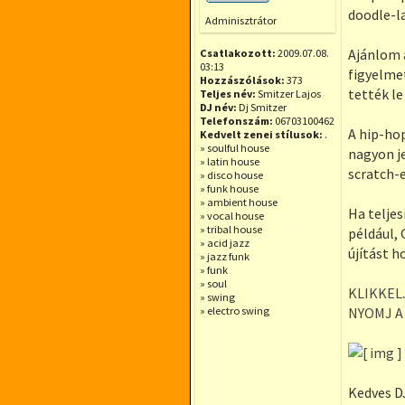
Offline
doodle-la
Adminisztrátor
Ajánlom 
Csatlakozott:
2009.07.08.
03:13
figyelme
Hozzászólások:
373
tették le
Teljes név:
Smitzer Lajos
DJ név:
Dj Smitzer
Telefonszám:
06703100462
A hip-ho
Kedvelt zenei stílusok:
.
» soulful house
nagyon je
» latin house
scratch-e
» disco house
» funk house
» ambient house
Ha teljes
» vocal house
» tribal house
például,
» acid jazz
újítást h
» jazz funk
» funk
» soul
KLIKKELJ
» swing
» electro swing
NYOMJ A
Kedves DJ