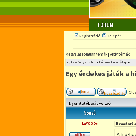
FÓRUM
Regisztráció
Belépés
Megválaszolatlan témák
|
Aktív témák
djtanfolyam.hu
»
Fórum kezdőlap
»
Egy érdekes játék a h
Olda
Új téma nyitása
Hozzá
Nyomtatóbarát verzió
Szerző
LaYOOOs
Hozzászólá
A hip-hop