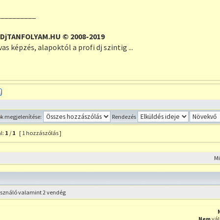
__________
DjTANFOLYAM.HU © 2008-2019
s képzés, alapoktól a profi dj szintig ...
Profil
 megjelenítése:
Rendezés
l:
1
/
1
[ 1 hozzászólás ]
szólás a témához
M
használó valamint 2 vendég
Nem
vál