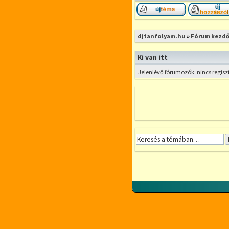
Új téma nyitása
djtanfolyam.hu
»
Fórum kezdő
Ki van itt
Jelenlévő fórumozók: nincs regisz