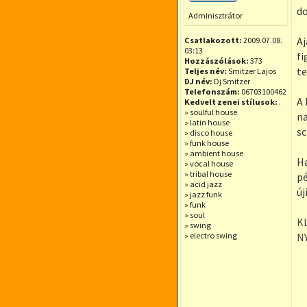
Offline
do
Adminisztrátor
Aj
Csatlakozott:
2009.07.08.
03:13
fi
Hozzászólások:
373
te
Teljes név:
Smitzer Lajos
DJ név:
Dj Smitzer
Telefonszám:
06703100462
A 
Kedvelt zenei stílusok:
.
» soulful house
na
» latin house
sc
» disco house
» funk house
» ambient house
Ha
» vocal house
» tribal house
pé
» acid jazz
új
» jazz funk
» funk
» soul
K
» swing
» electro swing
N