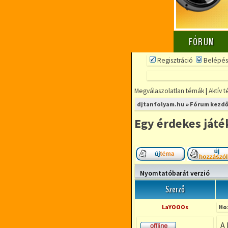
FÓRUM
Regisztráció
Belépés
Megválaszolatlan témák
|
Aktív 
djtanfolyam.hu
»
Fórum kezdő
Egy érdekes játék
Új téma nyitása
Nyomtatóbarát verzió
Szerző
LaYOOOs
Ho
A 