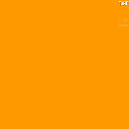
TANF
Dizájn:
Webpro