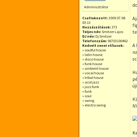
Offline
do
Adminisztrátor
Aj
Csatlakozott:
2009.07.08.
03:13
fi
Hozzászólások:
373
te
Teljes név:
Smitzer Lajos
DJ név:
Dj Smitzer
Telefonszám:
06703100462
A 
Kedvelt zenei stílusok:
.
» soulful house
na
» latin house
sc
» disco house
» funk house
» ambient house
Ha
» vocal house
» tribal house
pé
» acid jazz
új
» jazz funk
» funk
» soul
K
» swing
» electro swing
N
Ke