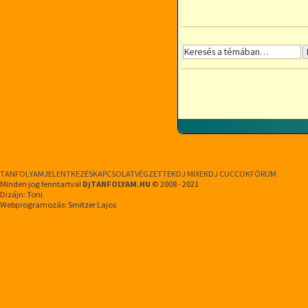
TANFOLYAM
JELENTKEZÉS
KAPCSOLAT
VÉGZETTEK
DJ MIXEK
DJ CUCCOK
FÓRUM
Minden jog fenntartva!
DjTANFOLYAM.HU
© 2008 - 2021
Dizájn: Toni
Webprogramozás: Smitzer Lajos