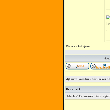
_
.
Le
.
Vissza a tetejére
Hozz
Új téma nyitása
djtanfolyam.hu
»
Fórum kezdő
Ki van itt
Jelenlévő fórumozók: nincs regisz