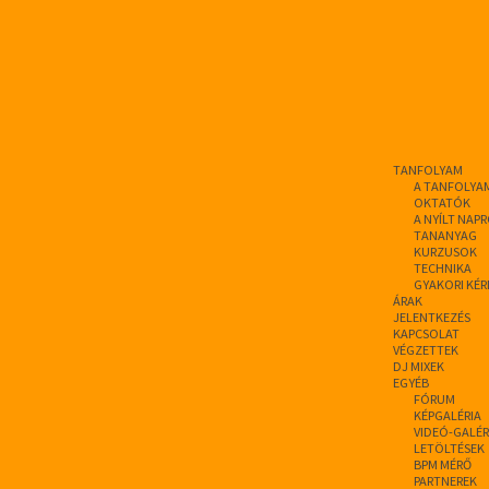
TANFOLYAM
A TANFOLYA
OKTATÓK
A NYÍLT NAP
TANANYAG
KURZUSOK
TECHNIKA
GYAKORI KÉR
ÁRAK
JELENTKEZÉS
KAPCSOLAT
VÉGZETTEK
DJ MIXEK
EGYÉB
FÓRUM
KÉPGALÉRIA
VIDEÓ-GALÉR
LETÖLTÉSEK
BPM MÉRŐ
PARTNEREK