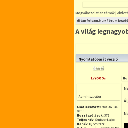
Megválaszolatlan témák
|
Aktív 
FÓRUMOZZ
djtanfolyam.hu
»
Fórum kezdő
MINDENFÉLE
DJ TÉMÁBAN
A világ legnagyo
DjTANFOLYAM.
RÉSZLETFIZETÉ
RUGALMAS IDŐ
Új téma nyitása
KIS LÉTSZÁMÚ
Nyomtatóbarát verzió
Szerző
LaYOOOs
Ho
Ne
Offline
Adminisztrátor
Ál
Csatlakozott:
2009.07.08.
03:13
Na
Hozzászólások:
373
Teljes név:
Smitzer Lajos
DJ név:
Dj Smitzer