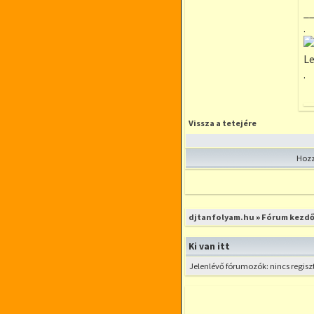
_
.
Le
.
Vissza a tetejére
Hozz
Új téma nyitása
djtanfolyam.hu
»
Fórum kezdő
Ki van itt
Jelenlévő fórumozók: nincs regisz