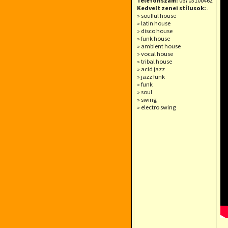
Telefonszám:
06703100462
Kedvelt zenei stílusok:
.
» soulful house
» latin house
» disco house
» funk house
» ambient house
» vocal house
» tribal house
» acid jazz
» jazz funk
» funk
» soul
» swing
» electro swing