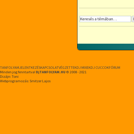
TANFOLYAM
JELENTKEZÉS
KAPCSOLAT
VÉGZETTEK
DJ MIXEK
DJ CUCCOK
FÓRUM
Minden jog fenntartva!
DjTANFOLYAM.HU
© 2008 - 2021
Dizájn: Toni
Webprogramozás: Smitzer Lajos