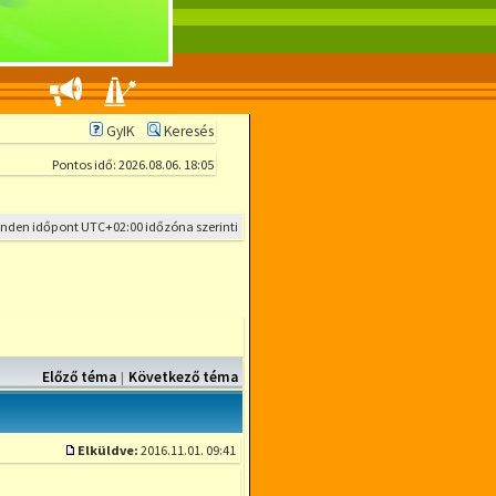
GyIK
Keresés
Pontos idő: 2026.08.06. 18:05
inden időpont
UTC+02:00
időzóna szerinti
Előző téma
Következő téma
|
Elküldve:
2016.11.01. 09:41
Hozzászólás