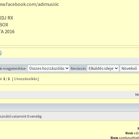
ww.facebook.com/adimusiiic
XDJ RX
BOX
A 2016
Profil
 megjelenítése:
Rendezés
l:
1
/
1
[ 1 hozzászólás ]
szólás a témához
M
használó valamint 0 vendég
Nem
vál
Nem
szerkeszthet