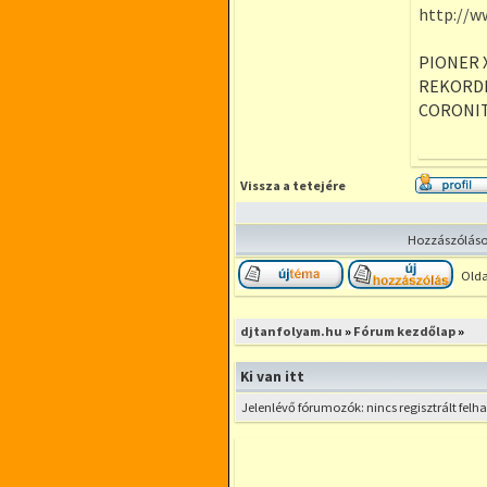
http://w
PIONER 
REKORD
CORONIT
Vissza a tetejére
Hozzászólások
Olda
Új téma nyitása
Hozzá
djtanfolyam.hu
»
Fórum kezdőlap
»
Ki van itt
Jelenlévő fórumozók: nincs regisztrált fel