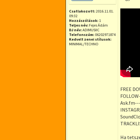
Offline
Csatlakozott:
2016.11.01.
09:32
Hozzászólások:
1
Teljes név:
Fejes Ádám
DJ név:
ADIMUSIIC
Telefonszám:
06202971874
Kedvelt zenei stílusok:
MINIMAL/TECHNO
FREE DO
FOLLOW-
Ask.fm--
INSTAGR
SoundCl
TRACKLIS
Ha tetsze