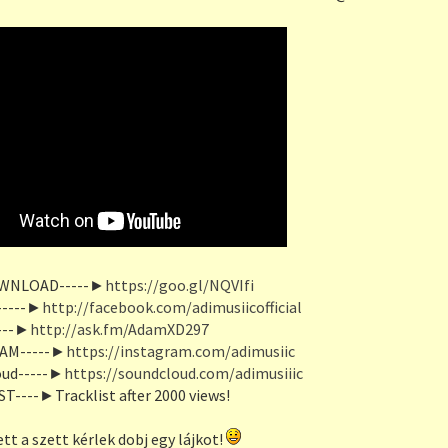
WNLOAD-----►
https://goo.gl/NQVIfi
----►
http://facebook.com/adimusiicofficial
---►
http://ask.fm/AdamXD297
AM-----►
https://instagram.com/adimusiic
oud-----►
https://soundcloud.com/adimusiiic
T----►Tracklist after 2000 views!
tt a szett kérlek dobj egy lájkot!