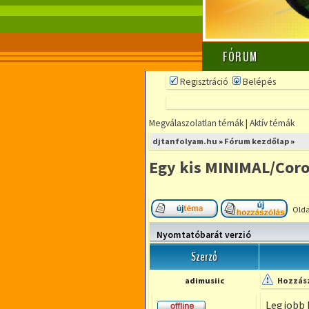
FÓRUM
Regisztráció
Belépés
Megválaszolatlan témák
|
Aktív témák
djtanfolyam.hu
»
Fórum kezdőlap
»
Egy kis MINIMAL/Coro
Olda
Új téma nyitása
Hozzá
Nyomtatóbarát verzió
Szerző
adimusiic
Hozzász
Legjobb 