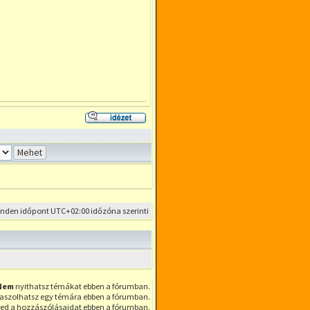
Hozzászólás
az
előzmény
idézésével
inden időpont
UTC+02:00
időzóna szerinti
Nem
nyithatsz témákat ebben a fórumban.
aszolhatsz egy témára ebben a fórumban.
ed a hozzászólásaidat ebben a fórumban.