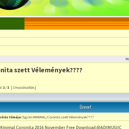
M
nita szett Vélemények????
l:
1
/
1
[ 1 hozzászólás ]
szólás a témához
Üzenet
ólás témája:
Egy kis MINIMAL/Coronita szett Vélemények????
Minimal Coronita 2016 November Free Download @ADIMUSIIC