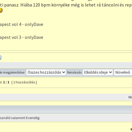
i panasz. Hiába 120 bpm környéke még is lehet rá táncolni és rep
pest vol 4 - onlyDave
pest vol 3 - onlyDave
Profil
 megjelenítése:
Rendezés
l:
1
/
1
[ 1 hozzászólás ]
szólás a témához
M
használó valamint 0 vendég