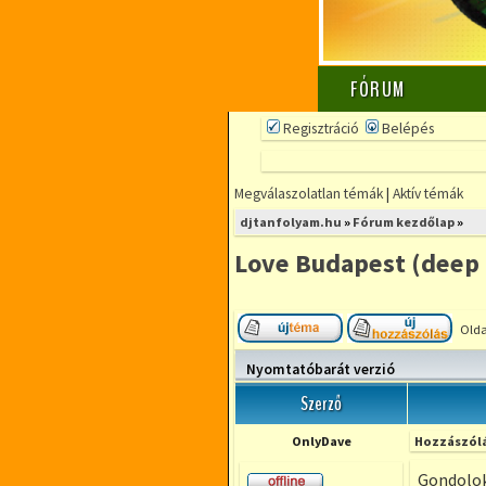
FÓRUM
Regisztráció
Belépés
Megválaszolatlan témák
|
Aktív témák
djtanfolyam.hu
»
Fórum kezdőlap
»
Love Budapest (deep
Olda
Új téma nyitása
Hozzá
Nyomtatóbarát verzió
Szerző
OnlyDave
Hozzászólá
Gondolok 