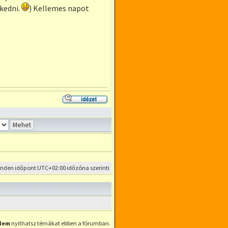
kedni.
) Kellemes napot
Hozzászólás
az
előzmény
idézésével
inden időpont
UTC+02:00
időzóna szerinti
Nem
nyithatsz témákat ebben a fórumban.