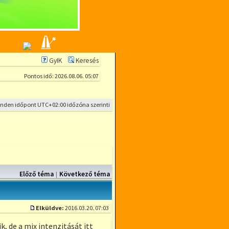
GyIK
Keresés
Pontos idő: 2026.08.06. 05:07
inden időpont
UTC+02:00
időzóna szerinti
Előző téma
Következő téma
|
Elküldve:
2016.03.20. 07:03
Hozzászólás
, de a mix intenzitását itt