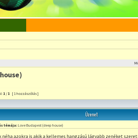
M
 house)
l:
1
/
1
[ 1 hozzászólás ]
szólás a témához
Üzenet
s témája:
Love Budapest (deep house)
néha azokra is akik a kellemes hangzású lágyabb zenéket szeretik