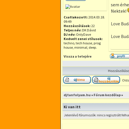
Offline
sem érhet
Nektek!
Csatlakozott:
2014.03.18.
09:49
Love Buda
Hozzászólások:
22
Teljes név:
DK Dávid
DJ név:
OnlyDave
Love Buda
Kedvelt zenei stílusok:
techno, tech house, prog
house, minimal, deep.
Vissza a tetejére
Hozzászólások
Olda
Új téma nyitása
Hozzá
djtanfolyam.hu
»
Fórum kezdőlap
»
Ki van itt
Jelenlévő fórumozók: nincs regisztrált fel