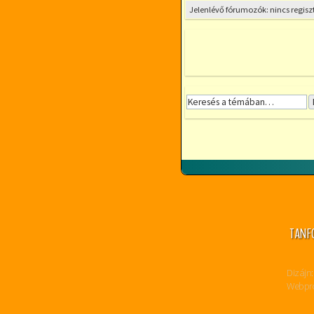
Jelenlévő fórumozók: nincs regisz
TANF
Dizájn:
Webpro