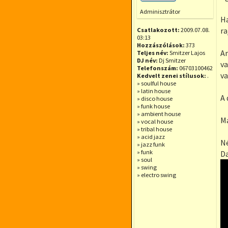
Offline
Adminisztrátor
Ha
ra
Csatlakozott:
2009.07.08.
03:13
Hozzászólások:
373
An
Teljes név:
Smitzer Lajos
DJ név:
Dj Smitzer
va
Telefonszám:
06703100462
va
Kedvelt zenei stílusok:
.
» soulful house
» latin house
A 
» disco house
» funk house
» ambient house
Ma
» vocal house
» tribal house
» acid jazz
Né
» jazz funk
» funk
Da
» soul
» swing
» electro swing