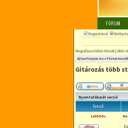
FÓRUM
Regisztráció
Belépés
Megválaszolatlan témák
|
Aktív 
djtanfolyam.hu
»
Fórum kezdő
Gitározás több s
Új téma nyitása
Nyomtatóbarát verzió
Szerző
LaYOOOs
Ho
Eg