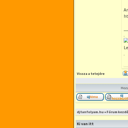
An
h
_
.
Le
.
Vissza a tetejére
Hozz
Új téma nyitása
djtanfolyam.hu
»
Fórum kezdő
Ki van itt