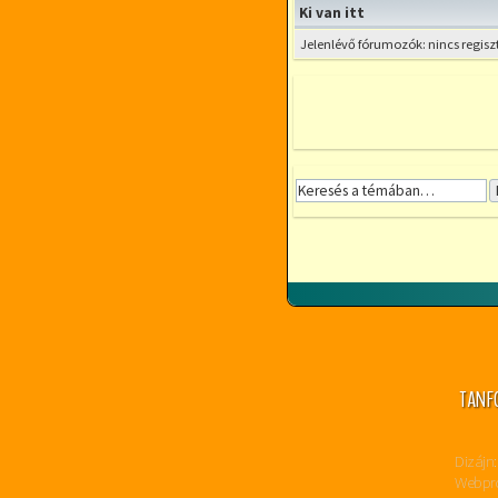
Ki van itt
Jelenlévő fórumozók: nincs regisz
TANF
Dizájn:
Webpro