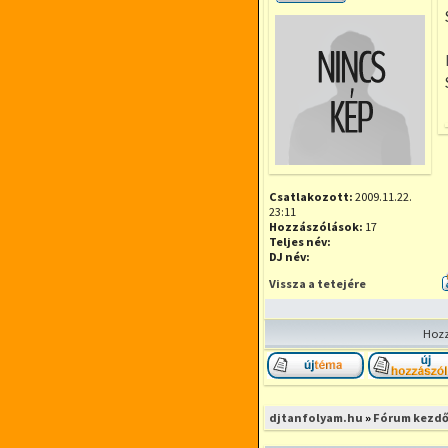
Offline
Csatlakozott:
2009.11.22.
23:11
Hozzászólások:
17
Teljes név:
DJ név:
Vissza a tetejére
Hozz
Új téma nyitása
djtanfolyam.hu
»
Fórum kezdő