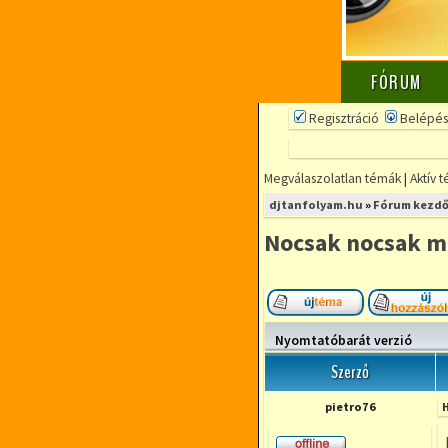
FÓRUM
Regisztráció
Belépés
Megválaszolatlan témák
|
Aktív 
djtanfolyam.hu
»
Fórum kezdő
Nocsak nocsak mik
Új téma nyitása
Nyomtatóbarát verzió
Szerző
pietro76