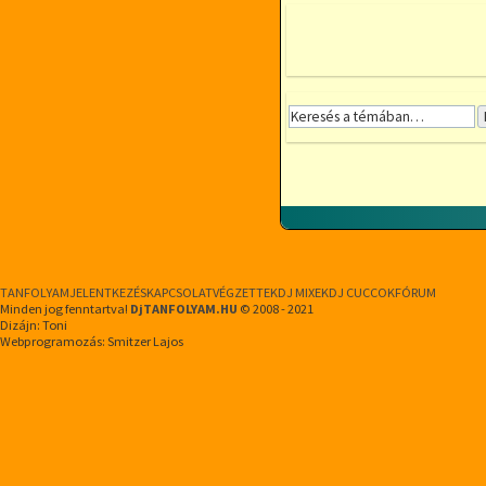
TANFOLYAM
JELENTKEZÉS
KAPCSOLAT
VÉGZETTEK
DJ MIXEK
DJ CUCCOK
FÓRUM
Minden jog fenntartva!
DjTANFOLYAM.HU
© 2008 - 2021
Dizájn: Toni
Webprogramozás: Smitzer Lajos