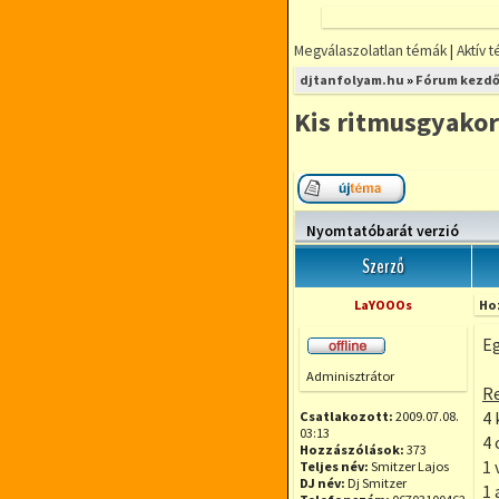
Megválaszolatlan témák
|
Aktív 
djtanfolyam.hu
»
Fórum kezdő
Kis ritmusgyakor
Új téma nyitása
Nyomtatóbarát verzió
Szerző
LaYOOOs
Ho
Eg
Offline
Adminisztrátor
Re
4 
Csatlakozott:
2009.07.08.
03:13
4 
Hozzászólások:
373
1 
Teljes név:
Smitzer Lajos
DJ név:
Dj Smitzer
1 