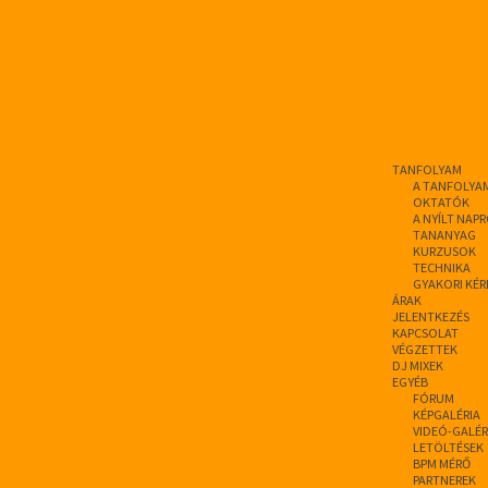
TANFOLYAM
A TANFOLYA
OKTATÓK
A NYÍLT NAP
TANANYAG
KURZUSOK
TECHNIKA
GYAKORI KÉR
ÁRAK
JELENTKEZÉS
KAPCSOLAT
VÉGZETTEK
DJ MIXEK
EGYÉB
FÓRUM
KÉPGALÉRIA
VIDEÓ-GALÉR
LETÖLTÉSEK
BPM MÉRŐ
PARTNEREK