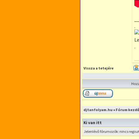
_
.
Le
.
Vissza a tetejére
Hozz
Új téma nyitása
djtanfolyam.hu
Mutasd meg a t
»
Fórum kezdő
DJ MIXEK
menüpontban
Ki van itt
Jelenlévő fórumozók: nincs regisz