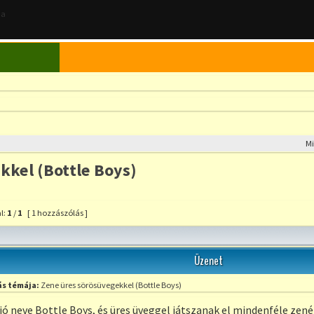
 a
M
kkel (Bottle Boys)
l:
1
/
1
[ 1 hozzászólás ]
S
szólás a témához
OK
Üzenet
s témája:
Zene üres sörösüvegekkel (Bottle Boys)
ó neve Bottle Boys, és üres üveggel játszanak el mindenféle zené