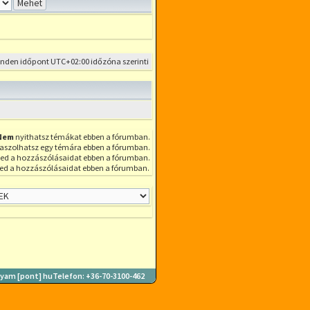
előzmény
idézésével
inden időpont
UTC+02:00
időzóna szerinti
Nem
nyithatsz témákat ebben a fórumban.
aszolhatsz egy témára ebben a fórumban.
ed a hozzászólásaidat ebben a fórumban.
ed a hozzászólásaidat ebben a fórumban.
lyam [pont] hu
Telefon: +36-70-3100-462