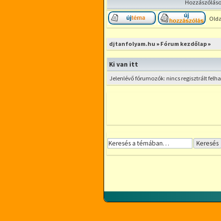
Hozzászólások
Olda
Új téma nyitása
Hozzá
djtanfolyam.hu
»
Fórum kezdőlap
»
Ki van itt
Jelenlévő fórumozók: nincs regisztrált fel