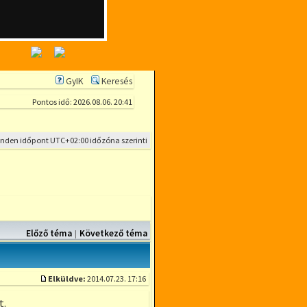
GyIK
Keresés
Pontos idő: 2026.08.06. 20:41
inden időpont
UTC+02:00
időzóna szerinti
Előző téma
Következő téma
|
Elküldve:
2014.07.23. 17:16
Hozzászólás
t.