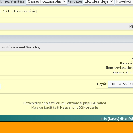
 megjelenítése:
Rendezés
l:
1
/
1
[ 1 hozzászólás ]
szólás a témához
M
használó valamint 0 vendég
Nem
vál
Nem
szerkeszthet
Nem
törölhet
Ugrás:
Powered by
phpBB
® Forum Software © phpBB Limited
Magyar fordítás ©
Magyar phpBB Közösség
info [kukac] djtanfo