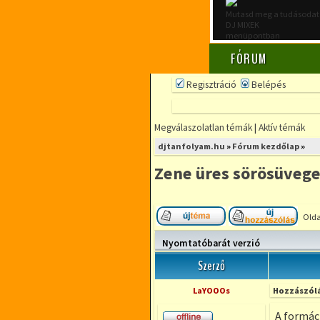
Mutasd meg a tudásodat
DJ MIXEK
menüpontban
FÓRUM
Regisztráció
Belépés
Megválaszolatlan témák
|
Aktív témák
FÓRUMOZZ
djtanfolyam.hu
»
Fórum kezdőlap
»
MINDENFÉLE
DJ TÉMÁBAN
Zene üres sörösüvege
DjTANFOLYAM.HU
RÉSZLETFIZETÉS
Olda
RUGALMAS IDŐBEOSZTÁ
Új téma nyitása
Hozzá
KIS LÉTSZÁMÚ CSOPORT
Nyomtatóbarát verzió
Szerző
LaYOOOs
Hozzászólá
A formáci