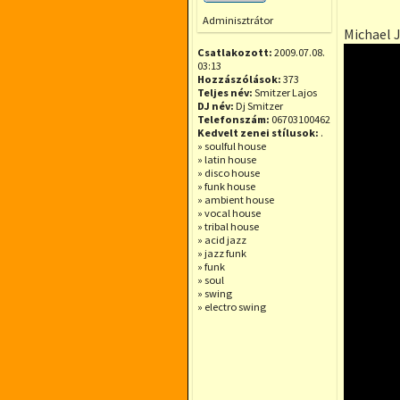
Offline
Adminisztrátor
Michael J
Csatlakozott:
2009.07.08.
03:13
Hozzászólások:
373
Teljes név:
Smitzer Lajos
DJ név:
Dj Smitzer
Telefonszám:
06703100462
Kedvelt zenei stílusok:
.
» soulful house
» latin house
» disco house
» funk house
» ambient house
» vocal house
» tribal house
» acid jazz
» jazz funk
» funk
» soul
» swing
» electro swing