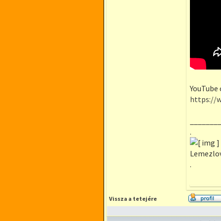
YouTube 
https://
_______
.
Lemezlova
.
Vissza a tetejére