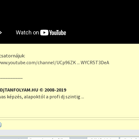
csatornájuk:
www.youtube.com/channel/UCp96ZK ... WYCR5T3DeA
__________
DjTANFOLYAM.HU © 2008-2019
s képzés, alapoktól a profi dj szintig ...
Profil