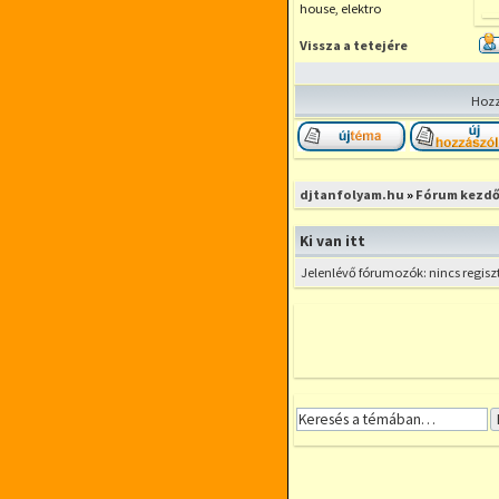
house, elektro
Vissza a tetejére
Hozz
Új téma nyitása
djtanfolyam.hu
»
Fórum kezdő
Ki van itt
Jelenlévő fórumozók: nincs regisz