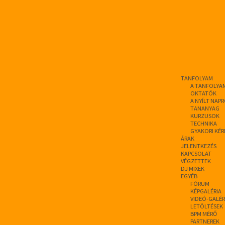
TANFOLYAM
A TANFOLYA
OKTATÓK
A NYÍLT NAP
TANANYAG
KURZUSOK
TECHNIKA
GYAKORI KÉR
ÁRAK
JELENTKEZÉS
KAPCSOLAT
VÉGZETTEK
DJ MIXEK
EGYÉB
FÓRUM
KÉPGALÉRIA
VIDEÓ-GALÉR
LETÖLTÉSEK
BPM MÉRŐ
PARTNEREK