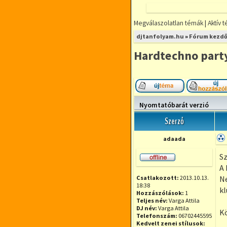
Megválaszolatlan témák
|
Aktív 
FÓRUMOZZ
djtanfolyam.hu
»
Fórum kezdő
MINDENFÉLE
DJ TÉMÁBAN
Hardtechno part
DjTANFOLYAM.
RÉSZLETFIZETÉ
RUGALMAS IDŐ
Új téma nyitása
KIS LÉTSZÁMÚ
Nyomtatóbarát verzió
Szerző
adaada
Sz
Offline
A 
Csatlakozott:
2013.10.13.
Ne
18:38
kl
Hozzászólások:
1
Teljes név:
Varga Attila
DJ név:
Varga Attila
Kö
Telefonszám:
06702445595
Kedvelt zenei stílusok: