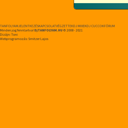
TANFOLYAM
JELENTKEZÉS
KAPCSOLAT
VÉGZETTEK
DJ MIXEK
DJ CUCCOK
FÓRUM
Minden jog fenntartva!
DjTANFOLYAM.HU
© 2008 - 2021
Dizájn: Toni
Webprogramozás: Smitzer Lajos