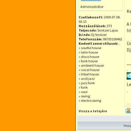
Offline
Adminisztrátor
Ke
Csatlakozott:
2009.07.08.
03:13
A
Hozzászólások:
373
h
Teljes név:
Smitzer Lajos
DJ név:
Dj Smitzer
Telefonszám:
06703100462
Üd
Kedvelt zenei stílusok:
.
» soulful house
Dj
» latin house
» disco house
» funk house
_
» ambient house
.
» vocal house
» tribal house
» acid jazz
» jazz funk
Le
» funk
.
» soul
» swing
» electro swing
Vissza a tetejére
Hozz