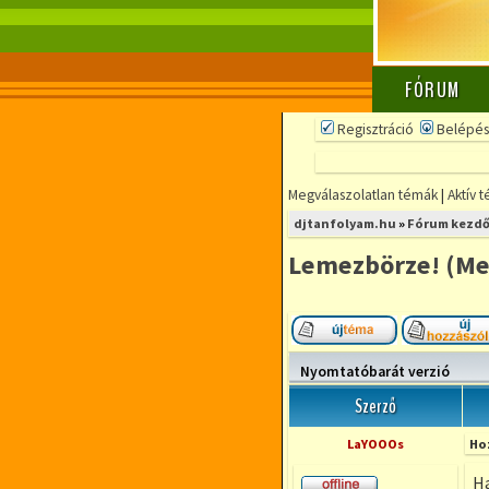
FÓRUM
Regisztráció
Belépés
Megválaszolatlan témák
|
Aktív 
djtanfolyam.hu
»
Fórum kezdő
Lemezbörze! (Me
Új téma nyitása
Nyomtatóbarát verzió
Szerző
LaYOOOs
Ho
Ha