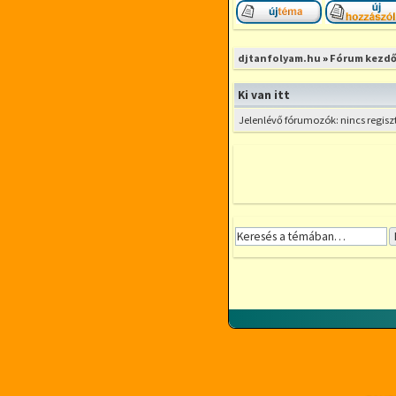
Új téma nyitása
djtanfolyam.hu
»
Fórum kezdő
Ki van itt
Jelenlévő fórumozók: nincs regisz