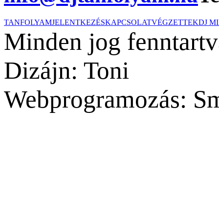
TANFOLYAM
JELENTKEZÉS
KAPCSOLAT
VÉGZETTEK
DJ M
Minden jog fenntartv
Dizájn: Toni
Webprogramozás: Sm