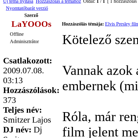
Új téma nyitása
Hozzászólás a témához
Oldal:
1
/
1
[ 1 hozzászólás
Nyomtatóbarát verzió
Szerző
LaYOOOs
Hozzászólás témája:
Elvis Presley fil
Offline
Kötelező szeml
Adminisztrátor
Csatlakozott:
Vannak azok a
2009.07.08.
03:13
embernek (mi
Hozzászólások:
373
Teljes név:
Róla, már ren
Smitzer Lajos
film jelent m
DJ név:
Dj