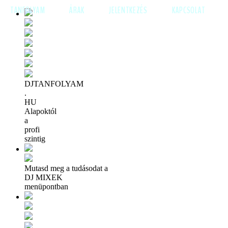
TANFOLYAM
ÁRAK
JELENTKEZÉS
KAPCSOLAT
DJTANFOLYAM
.
HU
Alapoktól
a
profi
szintig
Mutasd meg a tudásodat a
DJ MIXEK
menüpontban