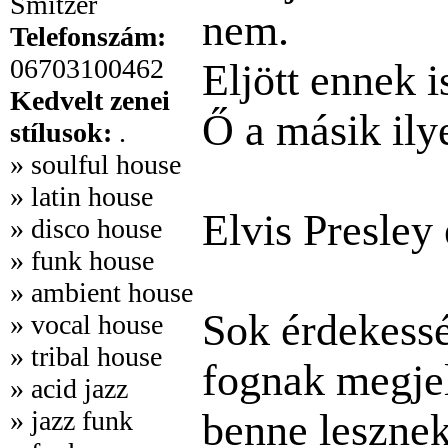
Smitzer
nem.
Telefonszám:
06703100462
Eljött ennek i
Kedvelt zenei
Ő a másik ily
stílusok:
.
» soulful house
» latin house
Elvis Presley
» disco house
» funk house
» ambient house
Sok érdekessé
» vocal house
» tribal house
fognak megjel
» acid jazz
» jazz funk
benne lesznek