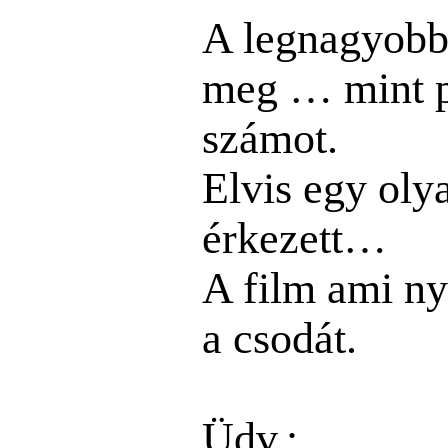
A legnagyobb 
meg … mint pl
számot.
Elvis egy oly
érkezett…
A film ami ny
a csodát.
Üdv.: