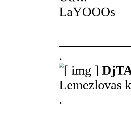
LaYOOOs
___________
.
DjT
Lemezlovas kép
.