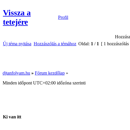
Vissza a
Profil
tetejére
Hozzász
Új téma nyitása
Hozzászólás a témához
Oldal:
1
/
1
[ 1 hozzászólás
djtanfolyam.hu
»
Fórum kezdőlap
»
Minden időpont
UTC+02:00
időzóna szerinti
Ki van itt