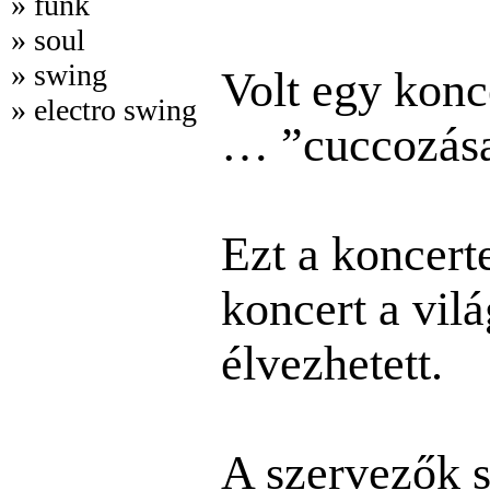
» funk
» soul
» swing
Volt egy konc
» electro swing
… ”cuccozása”
Ezt a koncert
koncert a vil
élvezhetett.
A szervezők s