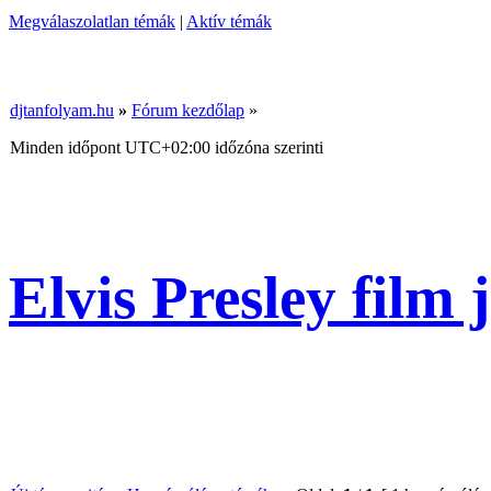
Megválaszolatlan témák
|
Aktív témák
djtanfolyam.hu
»
Fórum kezdőlap
»
Minden időpont
UTC+02:00
időzóna szerinti
Elvis Presley film