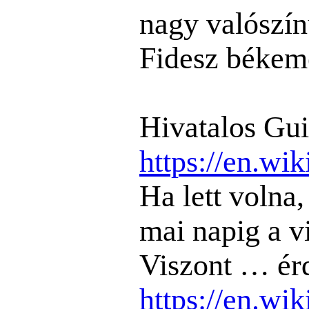
nagy valószín
Fidesz békeme
Hivatalos Guin
https://en.wik
Ha lett volna
mai napig a v
Viszont … érde
https://en.wi