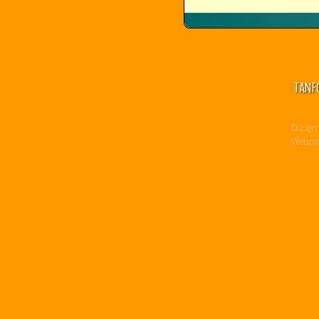
TANF
Dizájn:
Webpro