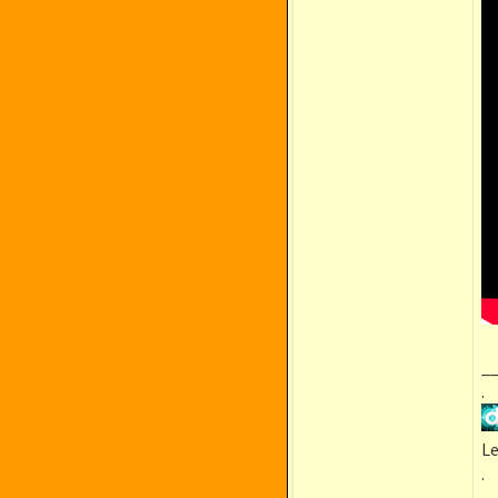
_
.
Le
.