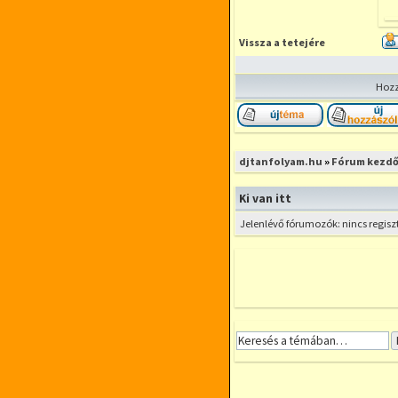
Vissza a tetejére
Hozz
Új téma nyitása
djtanfolyam.hu
»
Fórum kezdő
Ki van itt
Jelenlévő fórumozók: nincs regisz