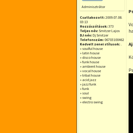
Offline
Adminisztrátor
P
Csatlakozott:
2009.07.08.
03:13
Vo
Hozzászólások:
373
ha
Teljes név:
Smitzer Lajos
DJ név:
Dj Smitzer
Telefonszám:
06703100462
A
Kedvelt zenei stílusok:
.
» soulful house
» latin house
Kö
» disco house
» funk house
» ambient house
Ps
» vocal house
» tribal house
» acid jazz
» jazz funk
» funk
» soul
» swing
» electro swing