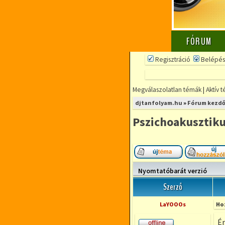
FÓRUM
Regisztráció
Belépés
Megválaszolatlan témák
|
Aktív 
djtanfolyam.hu
»
Fórum kezdő
Pszichoakusztiku
Új téma nyitása
Nyomtatóbarát verzió
Szerző
LaYOOOs
Ho
Ér