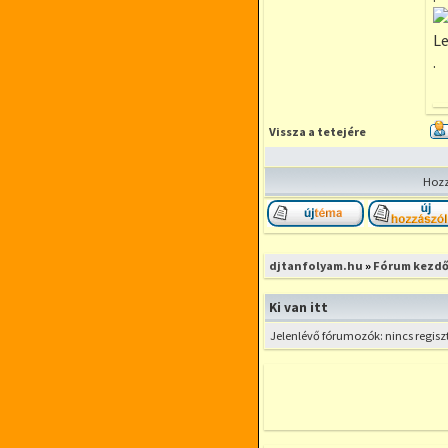
Le
.
Vissza a tetejére
Hozz
Új téma nyitása
djtanfolyam.hu
»
Fórum kezdő
Ki van itt
Jelenlévő fórumozók: nincs regisz