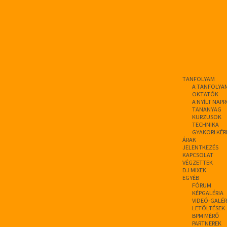
TANFOLYAM
A TANFOLYA
OKTATÓK
A NYÍLT NAP
TANANYAG
KURZUSOK
TECHNIKA
GYAKORI KÉR
ÁRAK
JELENTKEZÉS
KAPCSOLAT
VÉGZETTEK
DJ MIXEK
EGYÉB
FÓRUM
KÉPGALÉRIA
VIDEÓ-GALÉR
LETÖLTÉSEK
BPM MÉRŐ
PARTNEREK