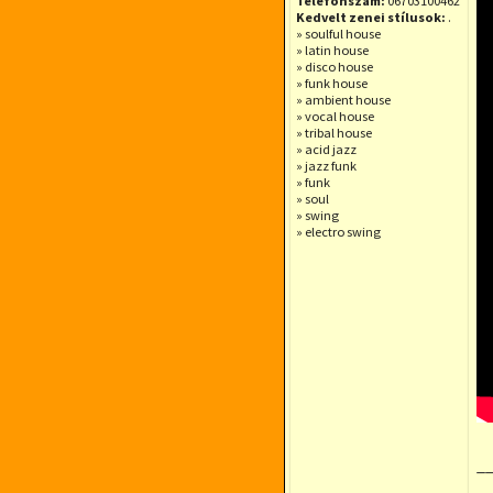
Telefonszám:
06703100462
Kedvelt zenei stílusok:
.
» soulful house
» latin house
» disco house
» funk house
» ambient house
» vocal house
» tribal house
» acid jazz
» jazz funk
» funk
» soul
» swing
» electro swing
_
.