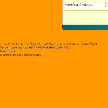
TANFOLYAM
JELENTKEZÉS
KAPCSOLAT
VÉGZETTEK
DJ MIXEK
DJ CUCCOK
FÓRUM
Minden jog fenntartva!
DjTANFOLYAM.HU
© 2008 - 2021
Dizájn: Toni
Webprogramozás: Smitzer Lajos