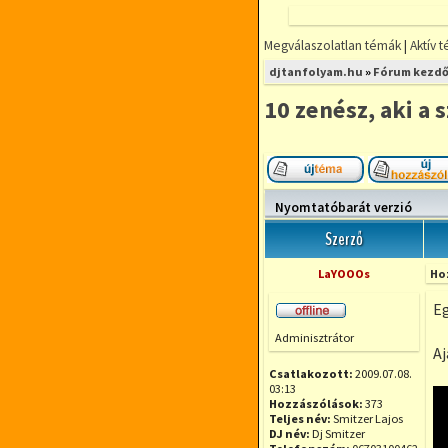
Megválaszolatlan témák
|
Aktív 
djtanfolyam.hu
»
Fórum kezdő
10 zenész, aki a 
Új téma nyitása
Nyomtatóbarát verzió
Szerző
LaYOOOs
Ho
Eg
Offline
Adminisztrátor
Aj
Csatlakozott:
2009.07.08.
03:13
Hozzászólások:
373
Teljes név:
Smitzer Lajos
DJ név:
Dj Smitzer