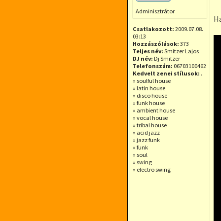
Offline
Adminisztrátor
Ha
Csatlakozott:
2009.07.08.
03:13
Hozzászólások:
373
Teljes név:
Smitzer Lajos
DJ név:
Dj Smitzer
Telefonszám:
06703100462
Kedvelt zenei stílusok:
.
» soulful house
» latin house
» disco house
» funk house
» ambient house
» vocal house
» tribal house
» acid jazz
» jazz funk
» funk
» soul
» swing
» electro swing