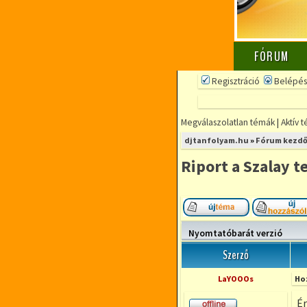
FÓRUM
Regisztráció
Belépés
Megválaszolatlan témák
|
Aktív 
djtanfolyam.hu
»
Fórum kezdő
Riport a Szalay t
Új téma nyitása
Nyomtatóbarát verzió
Szerző
LaYOOOs
Ho
Ér