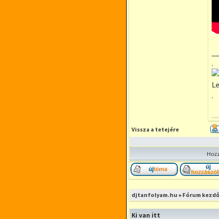
_
.
Le
.
Vissza a tetejére
Hozz
Új téma nyitása
djtanfolyam.hu
»
Fórum kezdő
Ki van itt