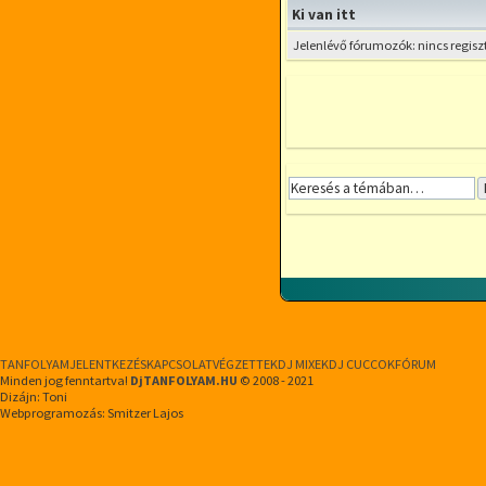
Ki van itt
Jelenlévő fórumozók: nincs regisz
TANFOLYAM
JELENTKEZÉS
KAPCSOLAT
VÉGZETTEK
DJ MIXEK
DJ CUCCOK
FÓRUM
Minden jog fenntartva!
DjTANFOLYAM.HU
© 2008 - 2021
Dizájn: Toni
Webprogramozás: Smitzer Lajos