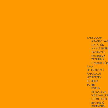
TANFOLYAM
A TANFOLYA
OKTATÓK
A NYÍLT NAP
TANANYAG
KURZUSOK
TECHNIKA
GYAKORI KÉR
ÁRAK
JELENTKEZÉS
KAPCSOLAT
VÉGZETTEK
DJ MIXEK
EGYÉB
FÓRUM
KÉPGALÉRIA
VIDEÓ-GALÉR
LETÖLTÉSEK
BPM MÉRŐ
PARTNEREK