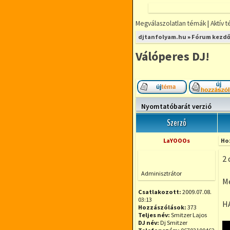
Megválaszolatlan témák
|
Aktív 
djtanfolyam.hu
»
Fórum kezdő
Válóperes DJ!
Új téma nyitása
Nyomtatóbarát verzió
Szerző
LaYOOOs
Ho
2 
Offline
Adminisztrátor
Mé
Csatlakozott:
2009.07.08.
03:13
H
Hozzászólások:
373
Teljes név:
Smitzer Lajos
DJ név:
Dj Smitzer