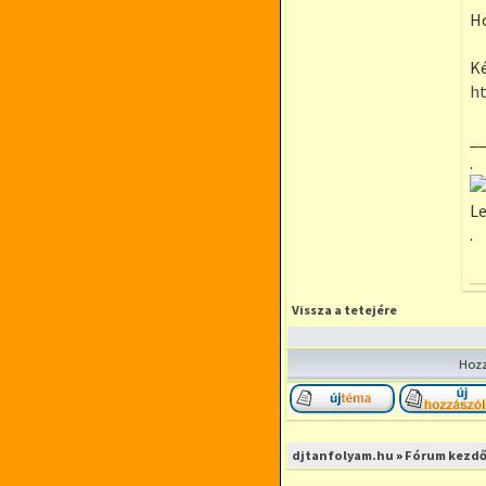
Ho
Ké
ht
_
.
Le
.
Vissza a tetejére
Hozz
Új téma nyitása
djtanfolyam.hu
»
Fórum kezdő