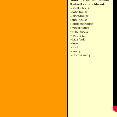
Telefonszám:
06703100462
Kedvelt zenei stílusok:
.
» soulful house
» latin house
» disco house
» funk house
» ambient house
» vocal house
» tribal house
» acid jazz
» jazz funk
» funk
» soul
» swing
» electro swing