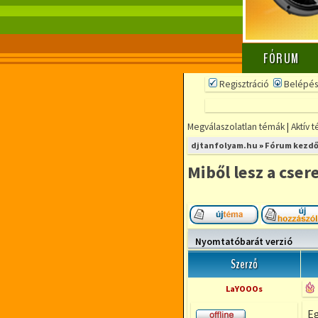
FÓRUM
Regisztráció
Belépés
Megválaszolatlan témák
|
Aktív 
djtanfolyam.hu
»
Fórum kezdő
Miből lesz a cser
Új téma nyitása
Nyomtatóbarát verzió
Szerző
LaYOOOs
Eg