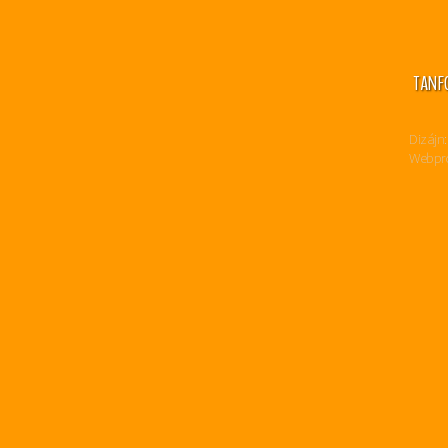
TANF
Dizájn:
Webpro