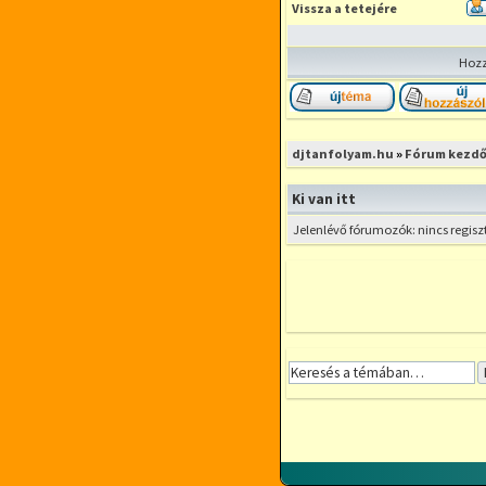
Vissza a tetejére
Hozz
Új téma nyitása
djtanfolyam.hu
»
Fórum kezdő
Ki van itt
Jelenlévő fórumozók: nincs regisz