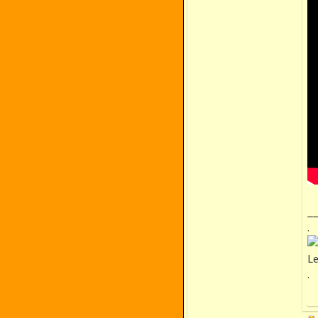
_
.
Le
.