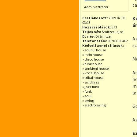
Offline
ta
Adminisztrátor
Ké
Csatlakozott:
2009.07.08.
03:13
ár
Hozzászólások:
373
Teljes név:
Smitzer Lajos
DJ név:
Dj Smitzer
Az
Telefonszám:
06703100462
sc
Kedvelt zenei stílusok:
.
» soulful house
» latin house
Ma
» disco house
» funk house
» ambient house
An
» vocal house
» tribal house
ho
» acid jazz
mi
» jazz funk
» funk
la
» soul
» swing
» electro swing
Go
Az
E