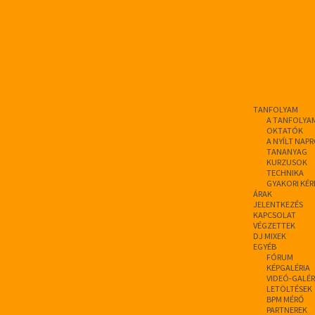
TANFOLYAM
A TANFOLYA
OKTATÓK
A NYÍLT NAP
TANANYAG
KURZUSOK
TECHNIKA
GYAKORI KÉR
ÁRAK
JELENTKEZÉS
KAPCSOLAT
VÉGZETTEK
DJ MIXEK
EGYÉB
FÓRUM
KÉPGALÉRIA
VIDEÓ-GALÉR
LETÖLTÉSEK
BPM MÉRŐ
PARTNEREK