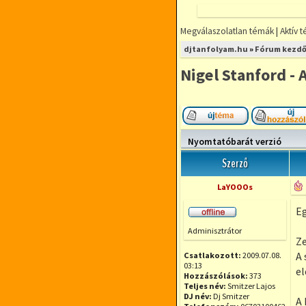
Megválaszolatlan témák
|
Aktív 
FÓRUMOZZ
djtanfolyam.hu
»
Fórum kezdő
MINDENFÉLE
DJ TÉMÁBAN
Nigel Stanford -
DjTANFOLYAM.
RÉSZLETFIZETÉ
RUGALMAS IDŐ
Új téma nyitása
KIS LÉTSZÁMÚ
Nyomtatóbarát verzió
Szerző
LaYOOOs
Eg
Offline
Adminisztrátor
Ze
A 
Csatlakozott:
2009.07.08.
03:13
el
Hozzászólások:
373
Teljes név:
Smitzer Lajos
DJ név:
Dj Smitzer
A 