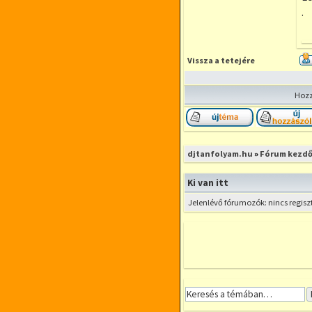
.
Vissza a tetejére
Hozz
Új téma nyitása
djtanfolyam.hu
»
Fórum kezdő
Ki van itt
Jelenlévő fórumozók: nincs regisz