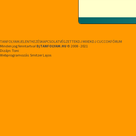
TANFOLYAM
JELENTKEZÉS
KAPCSOLAT
VÉGZETTEK
DJ MIXEK
DJ CUCCOK
FÓRUM
Minden jog fenntartva!
DjTANFOLYAM.HU
© 2008 - 2021
Dizájn: Toni
Webprogramozás: Smitzer Lajos