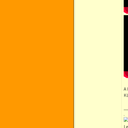
A 
K
_
.
Le