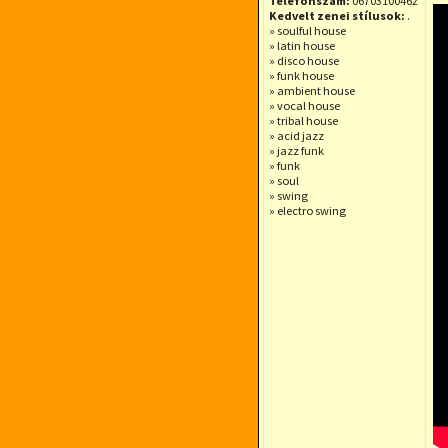
Telefonszám:
06703100462
Kedvelt zenei stílusok:
.
» soulful house
» latin house
» disco house
» funk house
» ambient house
» vocal house
» tribal house
» acid jazz
» jazz funk
» funk
» soul
» swing
» electro swing