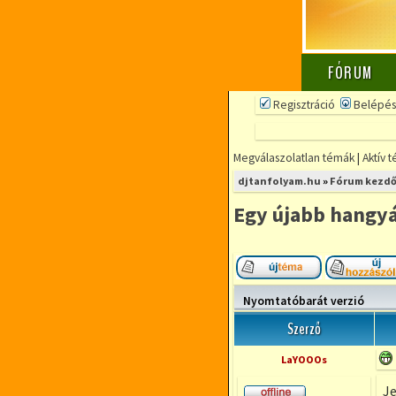
FÓRUM
Regisztráció
Belépés
Megválaszolatlan témák
|
Aktív 
djtanfolyam.hu
»
Fórum kezdő
Egy újabb hangyá
Új téma nyitása
Nyomtatóbarát verzió
Szerző
LaYOOOs
Je