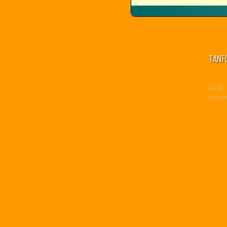
TANF
Dizájn:
Webpro