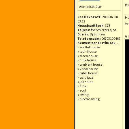
Offline
ma
Adminisztrátor
Ha
Csatlakozott:
2009.07.08.
03:13
ér
Hozzászólások:
373
Teljes név:
Smitzer Lajos
DJ név:
Dj Smitzer
A 
Telefonszám:
06703100462
Kedvelt zenei stílusok:
.
» soulful house
» latin house
» disco house
» funk house
» ambient house
» vocal house
» tribal house
» acid jazz
» jazz funk
» funk
» soul
» swing
» electro swing