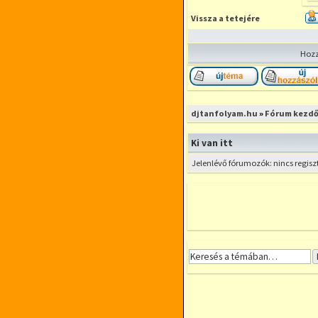
Vissza a tetejére
Hozz
Új téma nyitása
djtanfolyam.hu
»
Fórum kezdő
Ki van itt
Jelenlévő fórumozók: nincs regisz