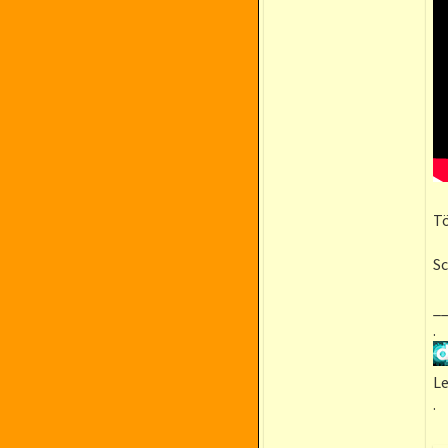
Tö
Sc
_
.
Le
.