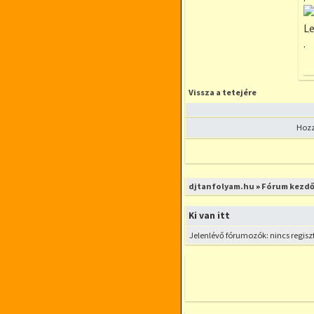
Le
.
Vissza a tetejére
Hozz
Új téma nyitása
djtanfolyam.hu
»
Fórum kezdő
Ki van itt
Jelenlévő fórumozók: nincs regisz