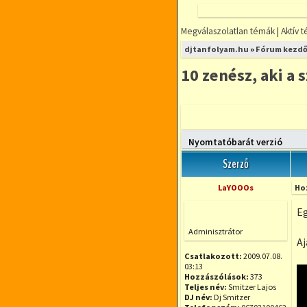
Megválaszolatlan témák
|
Aktív 
FÓRUMOZZ
djtanfolyam.hu
»
Fórum kezdő
MINDENFÉLE
DJ TÉMÁBAN
10 zenész, aki a 
DjTANFOLYAM.
RÉSZLETFIZETÉ
RUGALMAS IDŐ
Új téma nyitása
KIS LÉTSZÁMÚ
Nyomtatóbarát verzió
Szerző
LaYOOOs
Ho
Eg
Offline
Adminisztrátor
Aj
Csatlakozott:
2009.07.08.
03:13
Hozzászólások:
373
Teljes név:
Smitzer Lajos
DJ név:
Dj Smitzer