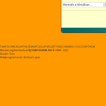
TANFOLYAM
JELENTKEZÉS
KAPCSOLAT
VÉGZETTEK
DJ MIXEK
DJ CUCCOK
FÓRUM
Minden jog fenntartva!
DjTANFOLYAM.HU
© 2008 - 2021
Dizájn: Toni
Webprogramozás: Smitzer Lajos