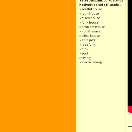
Telefonszám:
06703100462
Kedvelt zenei stílusok:
.
» soulful house
» latin house
» disco house
» funk house
» ambient house
» vocal house
» tribal house
» acid jazz
» jazz funk
» funk
» soul
» swing
» electro swing
_
.