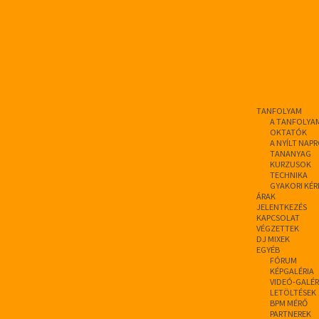
TANFOLYAM
A TANFOLYA
OKTATÓK
A NYÍLT NAP
TANANYAG
KURZUSOK
TECHNIKA
GYAKORI KÉR
ÁRAK
JELENTKEZÉS
KAPCSOLAT
VÉGZETTEK
DJ MIXEK
EGYÉB
FÓRUM
KÉPGALÉRIA
VIDEÓ-GALÉR
LETÖLTÉSEK
BPM MÉRŐ
PARTNEREK