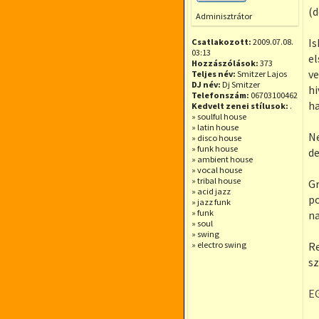
Offline
(d
Adminisztrátor
Is
Csatlakozott:
2009.07.08.
03:13
el
Hozzászólások:
373
ve
Teljes név:
Smitzer Lajos
DJ név:
Dj Smitzer
hi
Telefonszám:
06703100462
ha
Kedvelt zenei stílusok:
.
» soulful house
» latin house
Ne
» disco house
» funk house
de
» ambient house
» vocal house
» tribal house
Gr
» acid jazz
po
» jazz funk
» funk
n
» soul
» swing
» electro swing
Re
sz
E