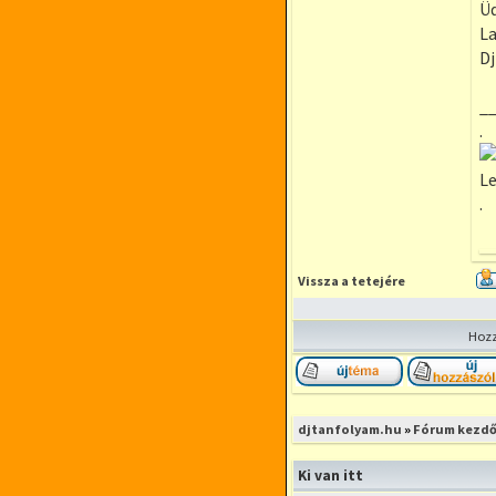
Üd
L
D
_
.
Le
.
Vissza a tetejére
Hozz
Új téma nyitása
djtanfolyam.hu
»
Fórum kezdő
Ki van itt