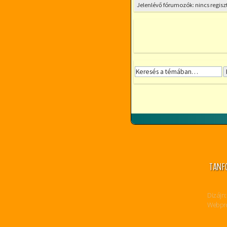
Jelenlévő fórumozók: nincs regisz
TANF
Dizájn:
Webpro