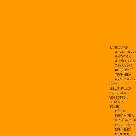
TANFOLYAM
A TANFOLYA
OKTATÓK
A NYÍLT NAP
TANANYAG
KURZUSOK
TECHNIKA
GYAKORI KÉR
ÁRAK
JELENTKEZÉS
KAPCSOLAT
VÉGZETTEK
DJ MIXEK
EGYÉB
FÓRUM
KÉPGALÉRIA
VIDEÓ-GALÉR
LETÖLTÉSEK
BPM MÉRŐ
PARTNEREK