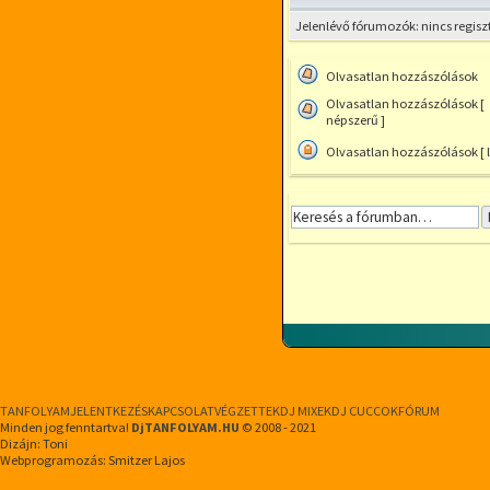
Jelenlévő fórumozók: nincs regisz
Olvasatlan hozzászólások
Olvasatlan
Olvasatlan hozzászólások [
hozzászólások
népszerű ]
Olvasatlan
hozzászólások
Olvasatlan hozzászólások [ l
[
Olvasatlan
népszerű
hozzászólások
]
[
lezárt
]
TANFOLYAM
JELENTKEZÉS
KAPCSOLAT
VÉGZETTEK
DJ MIXEK
DJ CUCCOK
FÓRUM
Minden jog fenntartva!
DjTANFOLYAM.HU
© 2008 - 2021
Dizájn: Toni
Webprogramozás: Smitzer Lajos