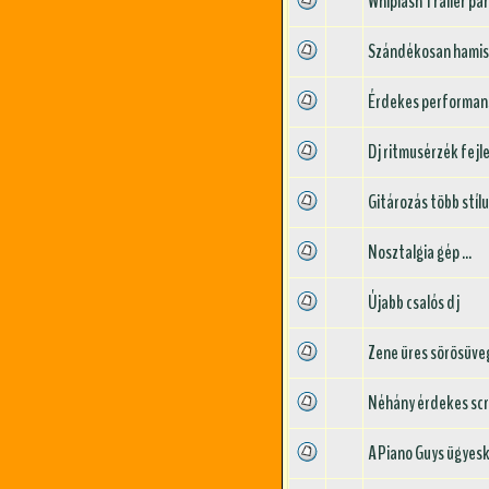
Whiplash Trailer pa
hozzászólás
Nincs
olvasatlan
Szándékosan hamis a
hozzászólás
Nincs
olvasatlan
Érdekes performansz
hozzászólás
Nincs
olvasatlan
Dj ritmusérzék fejl
hozzászólás
Nincs
olvasatlan
Gitározás több stíl
hozzászólás
Nincs
olvasatlan
Nosztalgia gép ...
hozzászólás
Nincs
olvasatlan
Újabb csalós dj
hozzászólás
Nincs
olvasatlan
Zene üres sörösüve
hozzászólás
Nincs
olvasatlan
Néhány érdekes scr
hozzászólás
Nincs
olvasatlan
A Piano Guys ügyes
hozzászólás
Nincs
olvasatlan