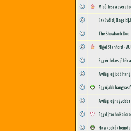
olvasatlan
Miből lesz a cserebo
hozzászólás
Nincs
olvasatlan
Esküvői dj (Lagzidj.
hozzászólás
Nincs
olvasatlan
The Showhank Duo
hozzászólás
Nincs
olvasatlan
Nigel Stanford - A
hozzászólás
Nincs
olvasatlan
Egy érdekes játék a
hozzászólás
Nincs
olvasatlan
A világ legjobb hang
hozzászólás
Nincs
olvasatlan
Egy újabb hangyás 
hozzászólás
Nincs
olvasatlan
A világ legnagyobb 
hozzászólás
Nincs
olvasatlan
Egy dj technikai oro
hozzászólás
Nincs
olvasatlan
Ha a kockák beinduln
hozzászólás