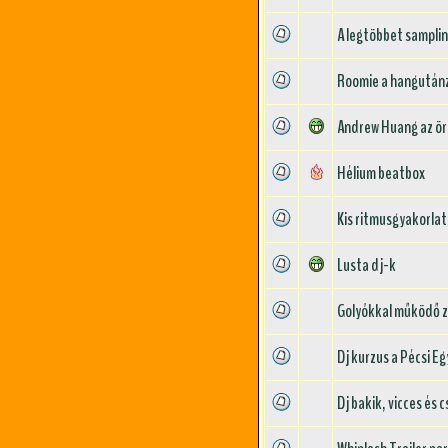
Nincs
olvasatlan
A legtöbbet samplin
hozzászólás
Nincs
olvasatlan
Roomie a hangutánz
hozzászólás
Nincs
olvasatlan
Andrew Huang az örül
hozzászólás
Nincs
olvasatlan
Hélium beatbox
hozzászólás
Nincs
olvasatlan
Kis ritmusgyakorlat
hozzászólás
Nincs
olvasatlan
Lusta dj-k
hozzászólás
Nincs
olvasatlan
Golyókkal működő 
hozzászólás
Nincs
olvasatlan
Dj kurzus a Pécsi 
hozzászólás
Nincs
olvasatlan
Dj bakik, vicces és 
hozzászólás
Nincs
olvasatlan