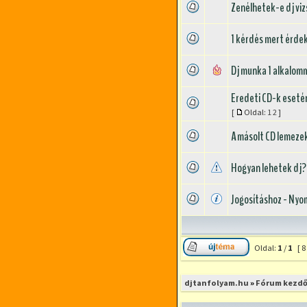
Zenélhetek-e dj viz
hozzászólás
Nincs
olvasatlan
1 kérdés mert érdeke
hozzászólás
Nincs
olvasatlan
Dj munka 1 alkalomm
hozzászólás
Nincs
olvasatlan
Eredeti CD-k esetén
hozzászólás
[
Oldal:
1
2
]
Nincs
Oldal
olvasatlan
A másolt CD lemezek
hozzászólás
Nincs
olvasatlan
Hogyan lehetek dj? 
hozzászólás
Nincs
olvasatlan
Jogosításhoz - Nyo
hozzászólás
Nincs
olvasatlan
hozzászólás
Oldal:
1
/
1
[ 8
Új téma nyitása
djtanfolyam.hu
»
Fórum kezdő