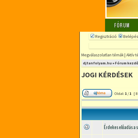
FÓRUM
Regisztráció
Belépés
Megválaszolatlan témák
|
Aktív 
djtanfolyam.hu
»
Fórum kezdő
JOGI KÉRDÉSEK
Oldal:
1
/
1
[ 8
Új téma nyitása
Érdekes előadás a 
Nincs
olvasatlan