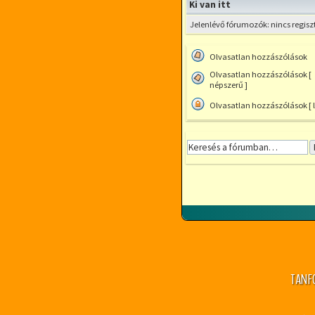
Ki van itt
Jelenlévő fórumozók: nincs regisz
Olvasatlan hozzászólások
Olvasatlan
Olvasatlan hozzászólások [
hozzászólások
népszerű ]
Olvasatlan
hozzászólások
Olvasatlan hozzászólások [ l
[
Olvasatlan
népszerű
hozzászólások
]
[
lezárt
]
TANF