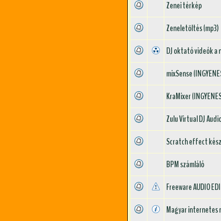
Zenei térkép
hozzászólás
Nincs
olvasatlan
Zeneletöltés (mp3)
hozzászólás
Nincs
olvasatlan
DJ oktató videók a 
hozzászólás
Nincs
olvasatlan
mixSense (INGYENES
hozzászólás
Nincs
olvasatlan
KraMixer (INGYENES 
hozzászólás
Nincs
olvasatlan
Zulu Virtual DJ Aud
hozzászólás
Nincs
olvasatlan
Scratch effect kész
hozzászólás
Nincs
olvasatlan
BPM számláló
hozzászólás
Nincs
olvasatlan
Freeware AUDIO ED
hozzászólás
Nincs
olvasatlan
Magyar internetes 
hozzászólás
Nincs