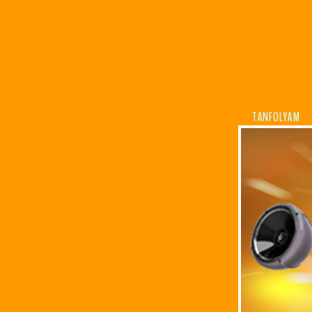
TANFOLYAM