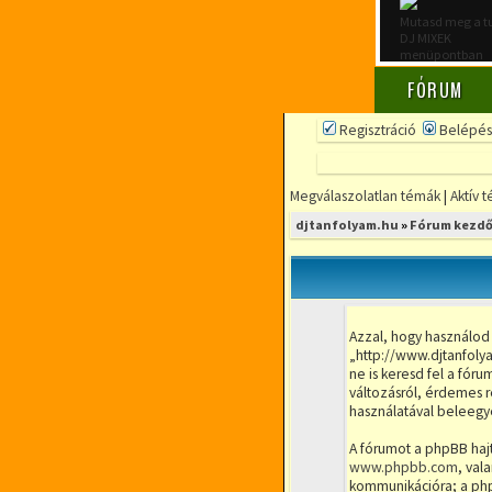
Mutasd meg a t
DJ MIXEK
menüpontban
FÓRUM
Regisztráció
Belépés
Megválaszolatlan témák
|
Aktív 
FÓRUMOZZ
djtanfolyam.hu
»
Fórum kezdő
MINDENFÉLE
DJ TÉMÁBAN
DjTANFOLYAM.
RÉSZLETFIZETÉ
Azzal, hogy használod
RUGALMAS IDŐ
„http://www.djtanfolya
KIS LÉTSZÁMÚ
ne is keresd fel a fór
változásról, érdemes r
használatával beleegye
A fórumot a phpBB hajt
www.phpbb.com
, val
kommunikációra; a phpB