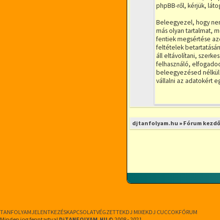
phpBB-ről, kérjük, lá
Beleegyezel, hogy nem 
más olyan tartalmat, m
fentiek megsértése azon
feltételek betartatásá
áll eltávolítani, szerk
felhasználó, elfogadod
beleegyezésed nélkül 
vállalni az adatokért 
djtanfolyam.hu
»
Fórum kezdő
TANFOLYAM
JELENTKEZÉS
KAPCSOLAT
VÉGZETTEK
DJ MIXEK
DJ CUCCOK
FÓRUM
Minden jog fenntartva!
DjTANFOLYAM.HU
© 2008 - 2021