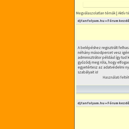
Megválaszolatlan témák
|
Aktív 
FÓRUMOZZ
djtanfolyam.hu
»
Fórum kezdő
MINDENFÉLE
DJ TÉMÁBAN
DjTANFOLYAM.
RÉSZLETFIZETÉ
A belépéshez regisztrált felhas
RUGALMAS IDŐ
néhány másodpercet vesz igény
KIS LÉTSZÁMÚ
adminisztrátor például így tud k
győződj meg róla, hogy elfogad
egyetértesz az adatvédelmi nyi
szabályait is!
Használati felté
djtanfolyam.hu
»
Fórum kezdő