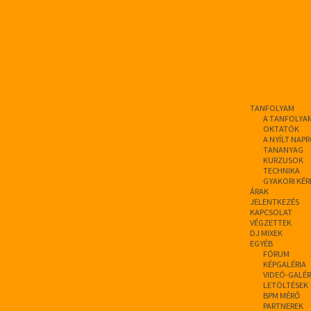
TANFOLYAM
A TANFOLYA
OKTATÓK
A NYÍLT NAP
TANANYAG
KURZUSOK
TECHNIKA
GYAKORI KÉR
ÁRAK
JELENTKEZÉS
KAPCSOLAT
VÉGZETTEK
DJ MIXEK
EGYÉB
FÓRUM
KÉPGALÉRIA
VIDEÓ-GALÉR
LETÖLTÉSEK
BPM MÉRŐ
PARTNEREK