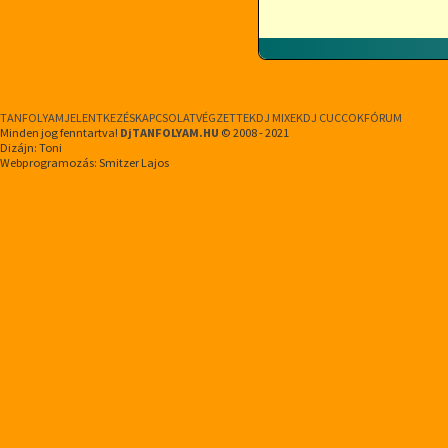
TANFOLYAM
JELENTKEZÉS
KAPCSOLAT
VÉGZETTEK
DJ MIXEK
DJ CUCCOK
FÓRUM
Minden jog fenntartva!
DjTANFOLYAM.HU
© 2008 - 2021
Dizájn: Toni
Webprogramozás: Smitzer Lajos