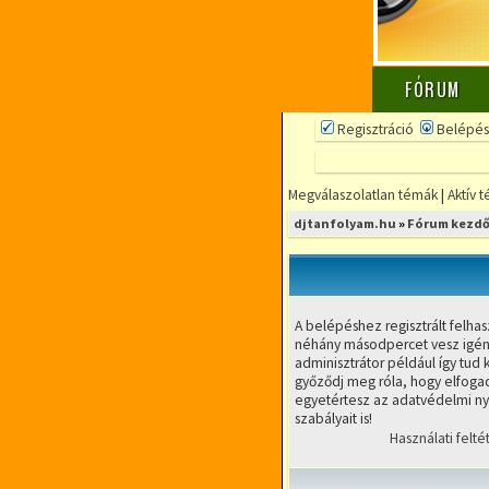
FÓRUM
Regisztráció
Belépés
Megválaszolatlan témák
|
Aktív 
djtanfolyam.hu
»
Fórum kezdő
A belépéshez regisztrált felhas
néhány másodpercet vesz igény
adminisztrátor például így tud k
győződj meg róla, hogy elfogad
egyetértesz az adatvédelmi nyi
szabályait is!
Használati felté