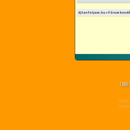
djtanfolyam.hu
»
Fórum kezdő
TANF
Dizájn:
Webpro