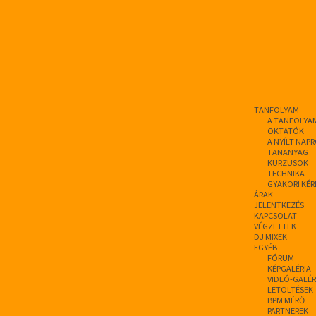
TANFOLYAM
A TANFOLYA
OKTATÓK
A NYÍLT NAP
TANANYAG
KURZUSOK
TECHNIKA
GYAKORI KÉR
ÁRAK
JELENTKEZÉS
KAPCSOLAT
VÉGZETTEK
DJ MIXEK
EGYÉB
FÓRUM
KÉPGALÉRIA
VIDEÓ-GALÉR
LETÖLTÉSEK
BPM MÉRŐ
PARTNEREK