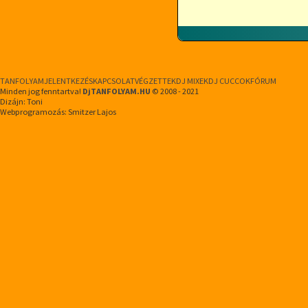
TANFOLYAM
JELENTKEZÉS
KAPCSOLAT
VÉGZETTEK
DJ MIXEK
DJ CUCCOK
FÓRUM
Minden jog fenntartva!
DjTANFOLYAM.HU
© 2008 - 2021
Dizájn: Toni
Webprogramozás: Smitzer Lajos