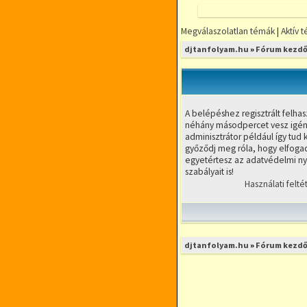
Megválaszolatlan témák
|
Aktív 
FÓRUMOZZ
djtanfolyam.hu
»
Fórum kezdő
MINDENFÉLE
DJ TÉMÁBAN
DjTANFOLYAM.
RÉSZLETFIZETÉ
A belépéshez regisztrált felhas
RUGALMAS IDŐ
néhány másodpercet vesz igény
KIS LÉTSZÁMÚ
adminisztrátor például így tud k
győződj meg róla, hogy elfogad
egyetértesz az adatvédelmi nyi
szabályait is!
Használati felté
djtanfolyam.hu
»
Fórum kezdő