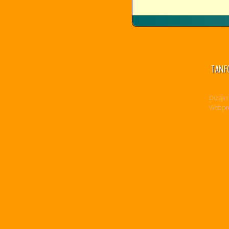
TANF
Dizájn:
Webpro