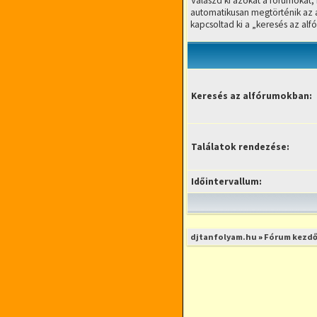
Válaszd ki azokat a fórumokat,
automatikusan megtörténik az 
kapcsoltad ki a „keresés az alf
Keresés az alfórumokban:
Találatok rendezése:
Időintervallum:
djtanfolyam.hu
»
Fórum kezdő