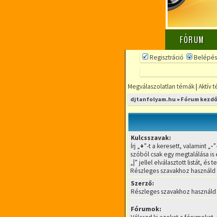
FÓRUM
Regisztráció
Belépés
Megválaszolatlan témák
|
Aktív 
djtanfolyam.hu
»
Fórum kezdő
Kulcsszavak:
Írj „
+
”-t a keresett, valamint „
-
”
szóból csak egy megtalálása is 
„
|
” jellel elválasztott listát, é
Részleges szavakhoz használd a
Szerző:
Részleges szavakhoz használd a
Fórumok: