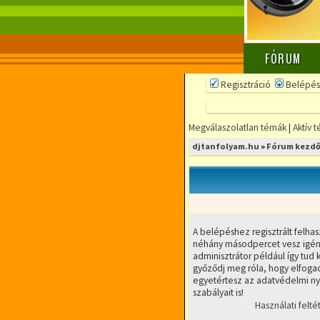
FÓRUM
Regisztráció
Belépés
Megválaszolatlan témák
|
Aktív 
djtanfolyam.hu
»
Fórum kezdő
A belépéshez regisztrált felhas
néhány másodpercet vesz igény
adminisztrátor például így tud k
győződj meg róla, hogy elfogad
egyetértesz az adatvédelmi nyi
szabályait is!
Használati felté