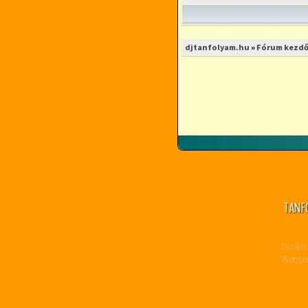
djtanfolyam.hu
»
Fórum kezdő
TANF
Dizájn:
Webpro