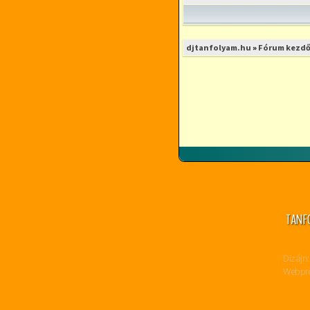
djtanfolyam.hu
»
Fórum kezdő
TANF
Dizájn:
Webpro