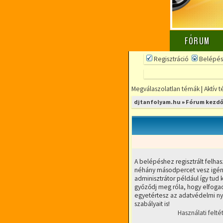
FÓRUM
Regisztráció
Belépés
Megválaszolatlan témák
|
Aktív 
djtanfolyam.hu
»
Fórum kezdő
A belépéshez regisztrált felhas
néhány másodpercet vesz igény
adminisztrátor például így tud k
győződj meg róla, hogy elfogad
egyetértesz az adatvédelmi nyi
szabályait is!
Használati felté