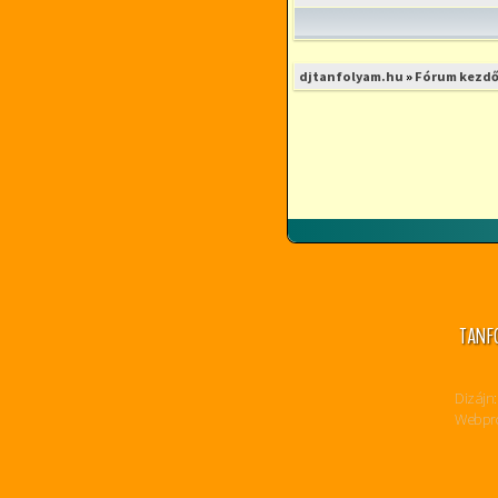
djtanfolyam.hu
»
Fórum kezdő
TANF
Dizájn:
Webpro