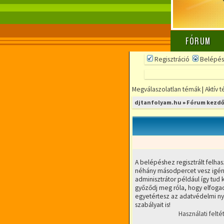
FÓRUM
Regisztráció
Belépés
Megválaszolatlan témák
|
Aktív 
djtanfolyam.hu
»
Fórum kezdő
A belépéshez regisztrált felhas
néhány másodpercet vesz igény
adminisztrátor például így tud k
győződj meg róla, hogy elfogad
egyetértesz az adatvédelmi nyi
szabályait is!
Használati felté