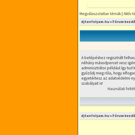
Megválaszolatlan témák
|
Aktív 
FÓRUMOZZ
djtanfolyam.hu
»
Fórum kezdő
MINDENFÉLE
DJ TÉMÁBAN
DjTANFOLYAM.
RÉSZLETFIZETÉ
RUGALMAS IDŐ
A belépéshez regisztrált felhas
KIS LÉTSZÁMÚ
néhány másodpercet vesz igény
adminisztrátor például így tud k
győződj meg róla, hogy elfogad
egyetértesz az adatvédelmi nyi
szabályait is!
Használati felté
djtanfolyam.hu
»
Fórum kezdő