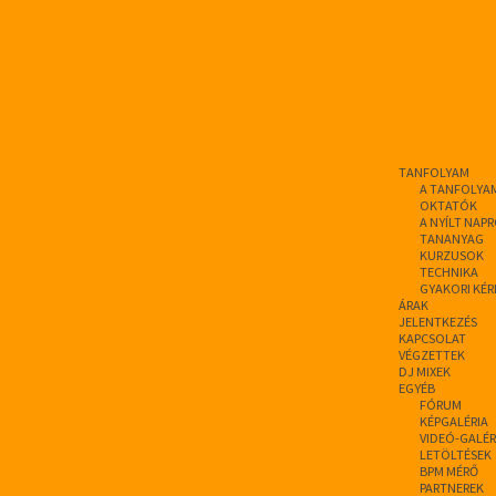
TANFOLYAM
A TANFOLYA
OKTATÓK
A NYÍLT NAP
TANANYAG
KURZUSOK
TECHNIKA
GYAKORI KÉR
ÁRAK
JELENTKEZÉS
KAPCSOLAT
VÉGZETTEK
DJ MIXEK
EGYÉB
FÓRUM
KÉPGALÉRIA
VIDEÓ-GALÉR
LETÖLTÉSEK
BPM MÉRŐ
PARTNEREK