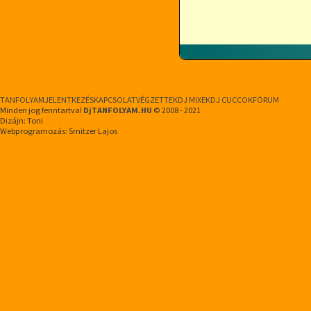
TANFOLYAM
JELENTKEZÉS
KAPCSOLAT
VÉGZETTEK
DJ MIXEK
DJ CUCCOK
FÓRUM
Minden jog fenntartva!
DjTANFOLYAM.HU
© 2008 - 2021
Dizájn: Toni
Webprogramozás: Smitzer Lajos