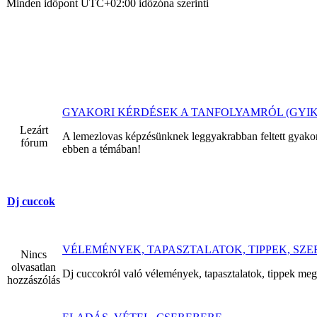
Minden időpont
UTC+02:00
időzóna szerinti
GYAKORI KÉRDÉSEK A TANFOLYAMRÓL (GYIK
Lezárt
A lemezlovas képzésünknek leggyakrabban feltett gyakor
fórum
ebben a témában!
Dj cuccok
VÉLEMÉNYEK, TAPASZTALATOK, TIPPEK, SZE
Nincs
olvasatlan
Dj cuccokról való vélemények, tapasztalatok, tippek me
hozzászólás