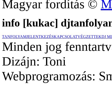
Magyar fordítás ©
M
info [kukac] djtanfolya
TANFOLYAM
JELENTKEZÉS
KAPCSOLAT
VÉGZETTEK
DJ M
Minden jog fenntartv
Dizájn: Toni
Webprogramozás: Sm