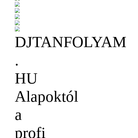
DJTANFOLYAM
.
HU
Alapoktól
a
profi