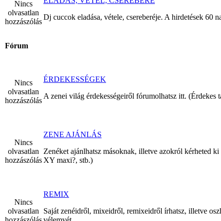
ELADÁS, VÉTEL, CSEREBERE
Nincs
olvasatlan
Dj cuccok eladása, vétele, csereberéje. A hirdetések 60 n
hozzászólás
Fórum
ÉRDEKESSÉGEK
Nincs
olvasatlan
A zenei világ érdekességeiről fórumolhatsz itt. (Érdekes 
hozzászólás
ZENE AJÁNLÁS
Nincs
olvasatlan
Zenéket ajánlhatsz másoknak, illetve azokról kérheted k
hozzászólás
XY maxi?, stb.)
REMIX
Nincs
olvasatlan
Saját zenéidről, mixeidről, remixeidről írhatsz, illetve 
hozzászólás
vélemyét.