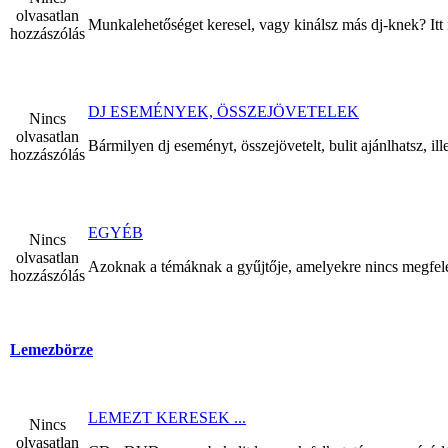
olvasatlan
Munkalehetőséget keresel, vagy kinálsz más dj-knek? Itt
hozzászólás
DJ ESEMÉNYEK, ÖSSZEJÖVETELEK
Nincs
olvasatlan
Bármilyen dj eseményt, összejövetelt, bulit ajánlhatsz, il
hozzászólás
EGYÉB
Nincs
olvasatlan
Azoknak a témáknak a gyűjtője, amelyekre nincs megfele
hozzászólás
Lemezbörze
LEMEZT KERESEK ...
Nincs
olvasatlan