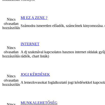
MI EZ A ZENE ?
Nincs
olvasatlan
Számodra ismeretlen előadók, számcímek kinyomozása. (Pl
hozzászólás
INTERNET
Nincs
olvasatlan
A dj szakmával kapcsolatos hasznos internet oldalak gyű
hozzászólás
rádiók, chart listák)
JOGI KÉRDÉSEK
Nincs
olvasatlan
A lemezlovasokat foglalkoztató jogi kérdésekkel kapcsola
hozzászólás
MUNKALEHETŐSÉG
Nincs