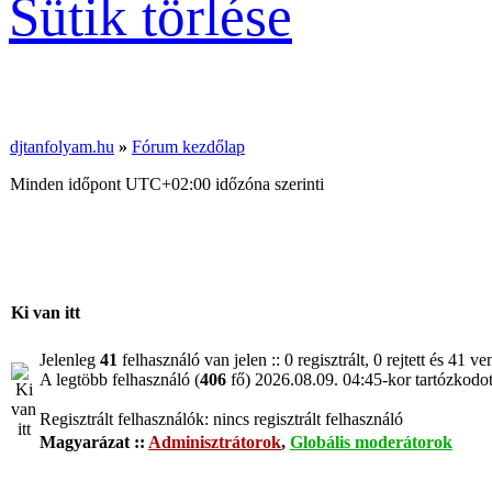
Sütik törlése
djtanfolyam.hu
»
Fórum kezdőlap
Minden időpont
UTC+02:00
időzóna szerinti
Ki van itt
Jelenleg
41
felhasználó van jelen :: 0 regisztrált, 0 rejtett és 41 
A legtöbb felhasználó (
406
fő) 2026.08.09. 04:45-kor tartózkodott
Regisztrált felhasználók: nincs regisztrált felhasználó
Magyarázat ::
Adminisztrátorok
,
Globális moderátorok