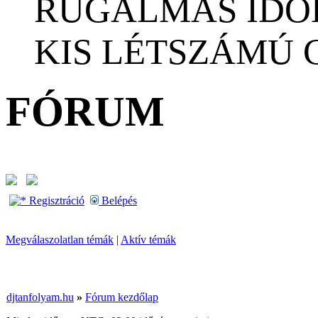
RUGALMAS IDŐ
KIS LÉTSZÁMÚ
FÓRUM
Regisztráció
Belépés
Megválaszolatlan témák
|
Aktív témák
djtanfolyam.hu
»
Fórum kezdőlap