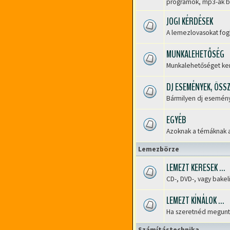
Nincs
programok, mp3-ak bes
olvasatlan
hozzászólás
JOGI KÉRDÉSEK
A lemezlovasokat fogl
Nincs
olvasatlan
hozzászólás
MUNKALEHETŐSÉG
Munkalehetőséget kere
Nincs
olvasatlan
hozzászólás
DJ ESEMÉNYEK, ÖSS
Bármilyen dj eseményt
Nincs
olvasatlan
hozzászólás
EGYÉB
Azoknak a témáknak a 
Nincs
olvasatlan
Lemezbörze
hozzászólás
LEMEZT KERESEK ...
CD-, DVD-, vagy bakel
Nincs
olvasatlan
hozzászólás
LEMEZT KÍNÁLOK ...
Ha szeretnéd megunt C
Nincs
olvasatlan
Számítástechnika