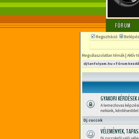
FÓRUM
Regisztráció
Belépés
Megválaszolatlan témák
|
Aktív 
djtanfolyam.hu
»
Fórum kezdő
GYAKORI KÉRDÉSEK 
A lemezlovas képzésün
Lezárt
nekünk, kérdéseddel
fórum
Dj cuccok
VÉLEMÉNYEK, TAPAS
Dj cuccokról való vé