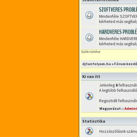
hozzászólás
SZOFTVERES PROBL
Mindenféle SZOFTVERE
Nincs
kérheted más segítsé
olvasatlan
hozzászólás
HARDVERES PROBL
Mindenféle HARDVERES
Nincs
kérheted más segítsé
olvasatlan
Sütik törlése
hozzászólás
djtanfolyam.hu
»
Fórum kezdő
Ki van itt
Jelenleg
6
felhasználó
A legtöbb felhasználó
Regisztrált felhasznál
Magyarázat ::
Admini
Statisztika
Hozzászólások szám