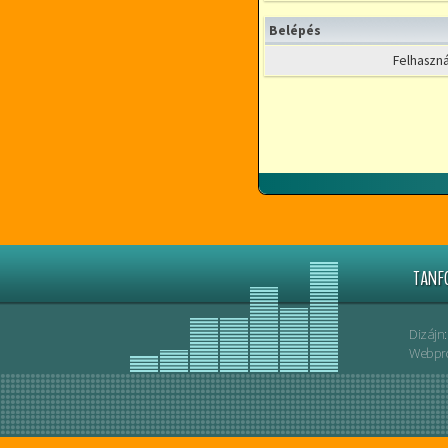
Belépés
Felhaszná
TANF
Dizájn:
Webpro