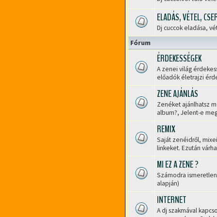
Nincs
olvasatlan
ELADÁS, VÉTEL, CSE
hozzászólás
Dj cuccok eladása, vé
Nincs
olvasatlan
Fórum
hozzászólás
ÉRDEKESSÉGEK
A zenei világ érdekes
Nincs
előadók életrajzi érd
olvasatlan
hozzászólás
ZENE AJÁNLÁS
Zenéket ajánlhatsz má
Nincs
album?, Jelent-e meg
olvasatlan
hozzászólás
REMIX
Saját zenéidről, mixe
Nincs
linkeket. Ezután várh
olvasatlan
hozzászólás
MI EZ A ZENE ?
Számodra ismeretlen 
Nincs
alapján)
olvasatlan
hozzászólás
INTERNET
A dj szakmával kapcso