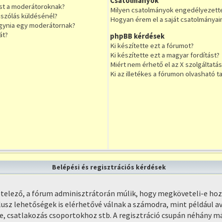
Csatolmányok
st a moderátoroknak?
Milyen csatolmányok engedélyezett
szólás küldésénél?
Hogyan érem el a saját csatolmányai
agynia egy moderátornak?
át?
phpBB kérdések
Ki készítette ezt a fórumot?
Ki készítette ezt a magyar fordítást?
Miért nem érhető el az X szolgáltatás
Ki az illetékes a fórumon olvasható 
Belépési és regisztrációs kérdések
kötelező, a fórum adminisztrátorán múlik, hogy megköveteli-e ho
lusz lehetőségek is elérhetővé válnak a számodra, mint például av
se, csatlakozás csoportokhoz stb. A regisztráció csupán néhány m