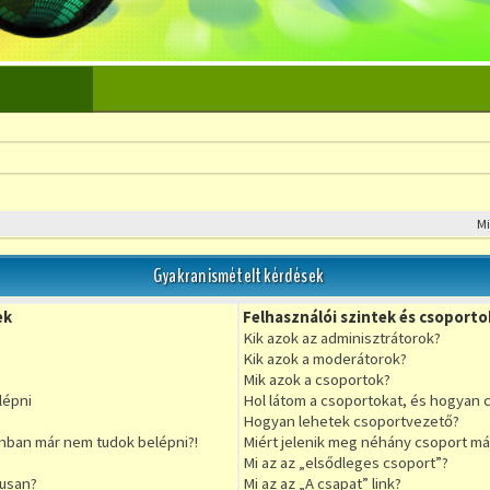
M
Gyakran ismételt kérdések
ek
Felhasználói szintek és csoporto
Kik azok az adminisztrátorok?
Kik azok a moderátorok?
Mik azok a csoportok?
lépni
Hol látom a csoportokat, és hogyan 
Hogyan lehetek csoportvezető?
nban már nem tudok belépni?!
Miért jelenik meg néhány csoport má
Mi az az „elsődleges csoport”?
kusan?
Mi az az „A csapat” link?