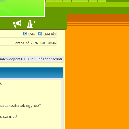
GyIK
Keresés
Pontos idő: 2026.08.08. 03:46
inden időpont
UTC+02:00
időzóna szerinti
k
csatlakozhatok egyhez?
s színnel?