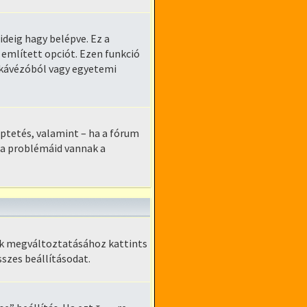
ideig hagy belépve. Ez a
 említett opciót. Ezen funkció
tkávézóból vagy egyetemi
léptetés, valamint – ha a fórum
Ha problémáid vannak a
zek megváltoztatásához kattints
sszes beállításodat.