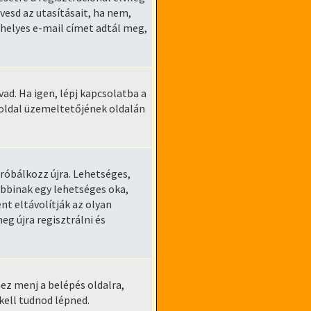
vesd az utasításait, ha nem,
 helyes e-mail címet adtál meg,
ad. Ha igen, lépj kapcsolatba a
boldal üzemeltetőjének oldalán
próbálkozz újra. Lehetséges,
óbbinak egy lehetséges oka,
t eltávolítják az olyan
g újra regisztrálni és
ez menj a belépés oldalra,
 kell tudnod lépned.