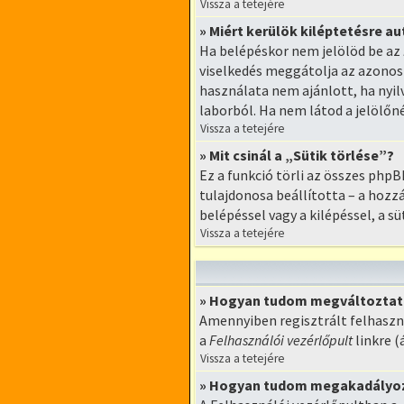
Vissza a tetejére
» Miért kerülök kiléptetésre 
Ha belépéskor nem jelölöd be az
viselkedés meggátolja az azonosí
használata nem ajánlott, ha nyi
laborból. Ha nem látod a jelölőn
Vissza a tetejére
» Mit csinál a „Sütik törlése”?
Ez a funkció törli az összes phpBB
tulajdonosa beállította – a hoz
belépéssel vagy a kilépéssel, a sü
Vissza a tetejére
» Hogyan tudom megváltoztatn
Amennyiben regisztrált felhaszn
a
Felhasználói vezérlőpult
linkre (
Vissza a tetejére
» Hogyan tudom megakadályozn