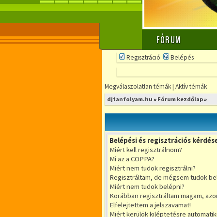
FÓRUM
Regisztráció
Belépés
Megválaszolatlan témák
|
Aktív témák
djtanfolyam.hu
»
Fórum kezdőlap
»
Belépési és regisztrációs kérdés
Miért kell regisztrálnom?
Mi az a COPPA?
Miért nem tudok regisztrálni?
Regisztráltam, de mégsem tudok be
Miért nem tudok belépni?
Korábban regisztráltam magam, azo
Elfelejtettem a jelszavamat!
Miért kerülök kiléptetésre automati