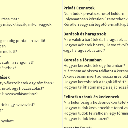
Privát üzenetek
Nem tudok privát üzenetet küldeni!
lításaimat?
Folyamatosan kéretlen üzeneteket k
 mások lássák, mikor vagyok
Kéretlen vagy sértegető e-mailt kapta
Barátok és haragosok
Mire valók a barátok és haragosok lis
 mindig pontatlan az idő!
Hogyan adhatok hozzá, illetve távolí
ban!
vagy haragosok listáról?
m mellett?
?
Keresés a fórumban
oztatni a rangomat?
Hogyan kereshetek egy fórumban?
ldéséhez?
Miért nem ad vissza találatot a kere
A keresésem miért ad vissza üres olda
dések
Hogyan kereshetek a tagok között?
gy válaszolhatok egy témában?
Hogyan találhatom meg a saját hozz
ölhetek egy hozzászólást?
 a hozzászólásomhoz?
Feliratkozások és kedvencek
Mi a különbség a kedvencekbe tétel é
etek egy szavazást?
Hogyan tudok kedvencekbe tenni vag
z?
Hogyan tudok feliratkozni egy fórum
Hogyan tudok leiratkozni?
ányokat?