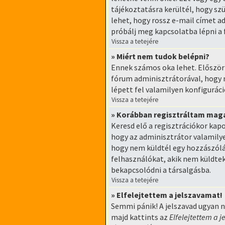
tájékoztatásra kerültél, hogy szü
lehet, hogy rossz e-mail címet a
próbálj meg kapcsolatba lépni a
Vissza a tetejére
» Miért nem tudok belépni?
Ennek számos oka lehet. Először i
fórum adminisztrátorával, hogy m
lépett fel valamilyen konfiguráci
Vissza a tetejére
» Korábban regisztráltam mag
Keresd elő a regisztrációkor kapo
hogy az adminisztrátor valamilye
hogy nem küldtél egy hozzászólá
felhasználókat, akik nem küldtek
bekapcsolódni a társalgásba.
Vissza a tetejére
» Elfelejtettem a jelszavamat!
Semmi pánik! A jelszavad ugyan n
majd kattints az
Elfelejtettem a 