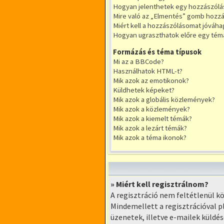
Hogyan jelenthetek egy hozzászólá
Mire való az „Elmentés” gomb hozzá
Miért kell a hozzászólásomat jóváh
Hogyan ugraszthatok előre egy tém
Formázás és téma típusok
Mi az a BBCode?
Használhatok HTML-t?
Mik azok az emotikonok?
Küldhetek képeket?
Mik azok a globális közlemények?
Mik azok a közlemények?
Mik azok a kiemelt témák?
Mik azok a lezárt témák?
Mik azok a téma ikonok?
» Miért kell regisztrálnom?
A regisztráció nem feltétlenül 
Mindemellett a regisztrációval p
üzenetek, illetve e-mailek küldé