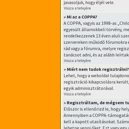
javasoljuk, hogy éljél vele.
Vissza a tetejére
» Mi az a COPPA?
A COPPA, vagyis az 1998-as „Chil
egyesült államokbeli törvény, me
rendelkezzenek 13 éven aluli sze
szervereken működő fórumokra é
rád vagy a fórumra, melyre regisz
tanácsot adni, és az alább leírta
Vissza a tetejére
» Miért nem tudok regisztrálni?
Lehet, hogy a weboldal tulajdonos
regisztráció kikapcsolásra került
egyik adminisztrátorával.
Vissza a tetejére
» Regisztráltam, de mégsem t
Először is ellenőrizd le, hogy he
Amennyiben a COPPA-támogatás be
kell a kapott utasításokat. Szám
lehetne venni őket. Ezt vagy egy