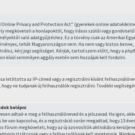
d Online Privacy and Protection Act” (gyerekek online adatvédelm
ly megköveteli a honlapoktól, hogy írásos szülői vagy gondviselő
mélyektől való adatgyűjtéshez. Ez a törvény csak az Amerikai Eg
rvényes, tehát Magyarországon nem. Ha nem vagy biztos benne, h
trálsz, kérj jogi segítséget. Kérjük, tartsd szem előtt, hogy a ph
kon kívül semmilyen aggály esetén sem hozzájuk kell fordulni.
a letiltotta az IP-címed vagy a regisztrálni kívánt felhasználónev
, hogy ne tudjanak új felhasználók regisztrálni. További segítségé
udok belépni
lyesen adtad-e meg a felhasználóneved és a jelszavad. Ha igen, ak
 van kapcsolva, és a regisztráció során megadtad, hogy 13 éves
os fórum megköveteli, hogy az új azonosítók aktiválásra kerüljen
 adminisztrátornak vagy a felhasználónak kell megtennie. Mindene