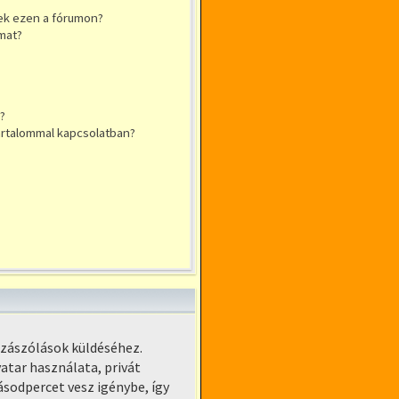
ek ezen a fórumon?
mat?
?
tartalommal kapcsolatban?
zzászólások küldéséhez.
atar használata, privát
ásodpercet vesz igénybe, így