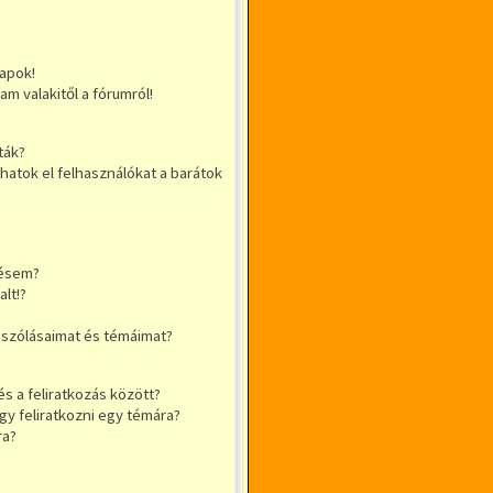
apok!
m valakitől a fórumról!
ták?
thatok el felhasználókat a barátok
sésem?
lt!?
ászólásaimat és témáimat?
s a feliratkozás között?
y feliratkozni egy témára?
ra?