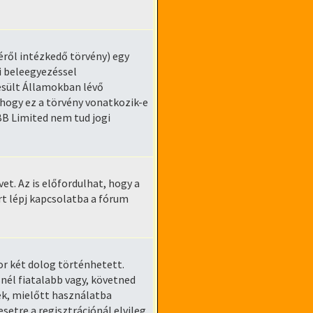
éről intézkedő törvény) egy
i beleegyezéssel
yesült Államokban lévő
ogy ez a törvény vonatkozik-e
pBB Limited nem tud jogi
et. Az is előfordulhat, hogy a
rt lépj kapcsolatba a fórum
kor két dolog történhetett.
nél fiatalabb vagy, követned
ek, mielőtt használatba
setre a regisztrációnál elvileg