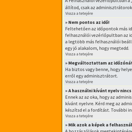
A Felhasználói vezérlőpultban a 
állítod, csak az adminisztrátorok
Vissza a tetejére
» Nem pontos az idő!
Feltehetően az időpontok más id
felhasználói vezérlőpultban az i
a legtöbb más felhasználói beáll
egy jó alakalom, hogy megtedd.
Vissza a tetejére
» Megváltoztattam az időzónát
Ha biztos vagy benne, hogy helye
erről egy adminisztrátort.
Vissza a tetejére
» A használni kívánt nyelv nincs
Ennek az az oka, hogy az admini
kívánt nyelvre. Kérd meg az adm
készítsd el a fordítást. További 
Vissza a tetejére
» Mik azok a képek a felhaszn
A hozzászólások megtekintésénél