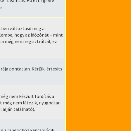
e” beállítás. Ha ezt
re
Igen
e.
etben változtasd meg a
elembe, hogy az időzónát – mint
 ha még nem regisztráltál, ez
ája pontatlan. Kérjük, értesíts
 még nem készült fordítás a
ont még nem létezik, nyugodtan
 alján található).
an a rangodhoz kapcsolódik