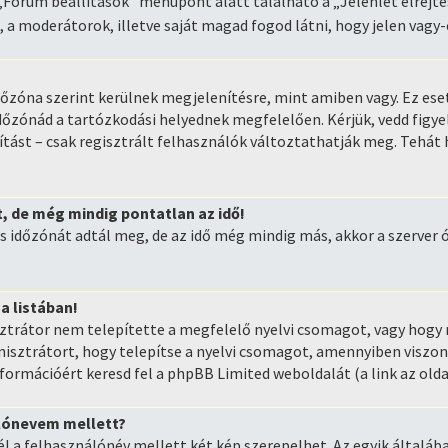
„Fórum beállítások” menüpont alatt található a „Jelenlét elrejtés
, a moderátorok, illetve saját magad fogod látni, hogy jelen vagy-
őzóna szerint kerülnek megjelenítésre, mint amiben vagy. Ez es
dőzónád a tartózkodási helyednek megfelelően. Kérjük, vedd figy
ítást – csak regisztrált felhasználók változtathatják meg. Tehát
, de még mindig pontatlan az idő!
s időzónát adtál meg, de az idő még mindig más, akkor a szerver ór
 a listában!
sztrátor nem telepítette a megfelelő nyelvi csomagot, vagy hogy
inisztrátort, hogy telepítse a nyelvi csomagot, amennyiben visz
információért keresd fel a phpBB Limited weboldalát (a link az oldal
álónevem mellett?
 a felhasználónév mellett két kép szerepelhet. Az egyik általáb