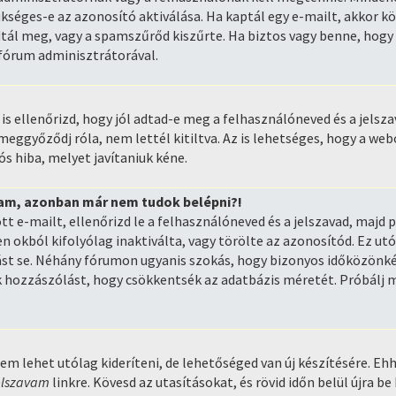
kséges-e az azonosító aktiválása. Ha kaptál egy e-mailt, akkor kö
dtál meg, vagy a spamszűrőd kiszűrte. Ha biztos vagy benne, hogy
 fórum adminisztrátorával.
s ellenőrizd, hogy jól adtad-e meg a felhasználóneved és a jelszav
eggyőződj róla, nem lettél kitiltva. Az is lehetséges, hogy a we
ós hiba, melyet javítaniuk kéne.
am, azonban már nem tudok belépni?!
tt e-mailt, ellenőrizd le a felhasználóneved és a jelszavad, majd 
n okból kifolyólag inaktiválta, vagy törölte az azonosítód. Ez ut
st se. Néhány fórumon ugyanis szokás, hogy bizonyos időközönkén
 hozzászólást, hogy csökkentsék az adatbázis méretét. Próbálj me
em lehet utólag kideríteni, de lehetőséged van új készítésére. Ehh
jelszavam
linkre. Kövesd az utasításokat, és rövid időn belül újra be