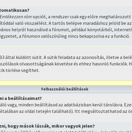
automatikusan?
Emlékezzen rám
opciót, a rendszer csak egy előre meghatározott 
tóddal való visszaélést. A tartós belépve maradáshoz jelöld be az
lvános helyről használod a fórumot, például könyvtárból, interne
égyzetet, a fórumon valószínűleg nincs bekapcsolva ez a funkció.
3 által küldött sütit. A sütik feladata az azonosítás, illetve a be
zászólások olvasottságának követése és ehhez hasonló funkciók. 
tik törlése segíthet.
Felhasználói beállítások
i a beállításaimat?
áló vagy, minden beállításod az adatbázisban kerül tárolásra. E
általában az oldal tetején található). Itt megváltoztathatod az ö
i, hogy mások lássák, mikor vagyok jelen?