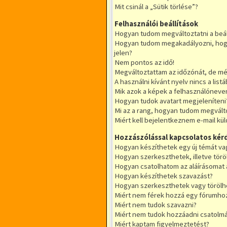
Mit csinál a „Sütik törlése”?
Felhasználói beállítások
Hogyan tudom megváltoztatni a beál
Hogyan tudom megakadályozni, hogy
jelen?
Nem pontos az idő!
Megváltoztattam az időzónát, de még
A használni kívánt nyelv nincs a listá
Mik azok a képek a felhasználóneve
Hogyan tudok avatart megjeleníteni
Mi az a rang, hogyan tudom megvált
Miért kell bejelentkeznem e-mail kü
Hozzászólással kapcsolatos kér
Hogyan készíthetek egy új témát va
Hogyan szerkeszthetek, illetve tör
Hogyan csatolhatom az aláírásomat
Hogyan készíthetek szavazást?
Hogyan szerkeszthetek vagy törölh
Miért nem férek hozzá egy fórumho
Miért nem tudok szavazni?
Miért nem tudok hozzáadni csatolm
Miért kaptam figyelmeztetést?