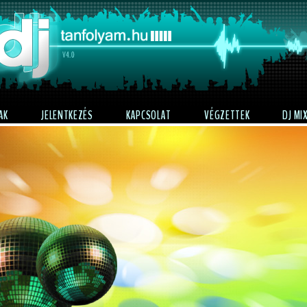
AK
JELENTKEZÉS
KAPCSOLAT
VÉGZETTEK
DJ MI
DJTANFOLYAM
Alapoktól
a