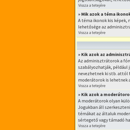
Vissza a tetejére
» Mik azok a téma ikono
A téma ikonok kis képek, 
lehetősége az adminisztrá
Vissza a tetejére
» Kik azok az adminiszt
Az adminisztrátorok a fór
szabályozhatják, például
nevezhetnek ki stb. attól
moderátorok is lehetnek 
Vissza a tetejére
» Kik azok a moderátoro
A moderátorok olyan külö
Jogukban áll szerkeszteni,
témákat az általuk moder
sértegető vagy támadó ha
Vissza a tetejére