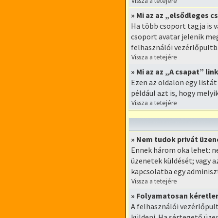
Vissza a tetejére
» Mi az az „elsődleges c
Ha több csoport tagja is 
csoport avatar jelenik me
felhasználói vezérlőpultb
Vissza a tetejére
» Mi az az „A csapat” lin
Ezen az oldalon egy listá
például azt is, hogy mely
Vissza a tetejére
» Nem tudok privát üzen
Ennek három oka lehet: n
üzenetek küldését; vagy a
kapcsolatba egy adminiszt
Vissza a tetejére
» Folyamatosan kéretle
A felhasználói vezérlőpul
küldeni. Ha sértegető üzen