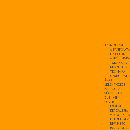
TANFOLYAM
A TANFOLYA
OKTATÓK
A NYÍLT NAP
TANANYAG
KURZUSOK
TECHNIKA
GYAKORI KÉR
ÁRAK
JELENTKEZÉS
KAPCSOLAT
VÉGZETTEK
DJ MIXEK
EGYÉB
FÓRUM
KÉPGALÉRIA
VIDEÓ-GALÉR
LETÖLTÉSEK
BPM MÉRŐ
PARTNEREK