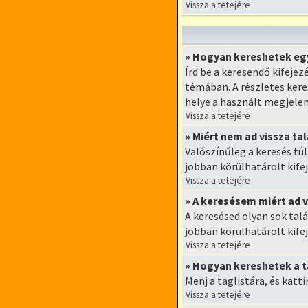
Vissza a tetejére
» Hogyan kereshetek e
Írd be a keresendő kifeje
témában. A részletes keres
helye a használt megjelen
Vissza a tetejére
» Miért nem ad vissza ta
Valószínűleg a keresés tú
jobban körülhatárolt kifej
Vissza a tetejére
» A keresésem miért ad v
A keresésed olyan sok tal
jobban körülhatárolt kifej
Vissza a tetejére
» Hogyan kereshetek a 
Menj a taglistára, és katt
Vissza a tetejére