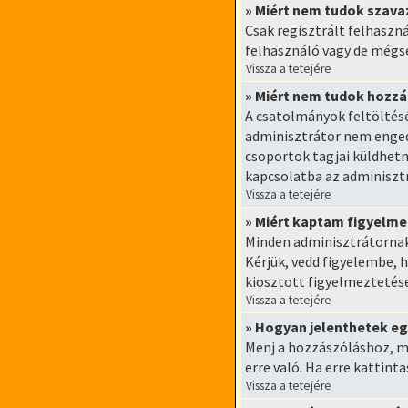
» Miért nem tudok szava
Csak regisztrált felhaszn
felhasználó vagy de mégse
Vissza a tetejére
» Miért nem tudok hozz
A csatolmányok feltöltés
adminisztrátor nem enged
csoportok tagjai küldhet
kapcsolatba az adminisztr
Vissza a tetejére
» Miért kaptam figyelme
Minden adminisztrátornak 
Kérjük, vedd figyelembe,
kiosztott figyelmeztetés
Vissza a tetejére
» Hogyan jelenthetek e
Menj a hozzászóláshoz, me
erre való. Ha erre kattint
Vissza a tetejére