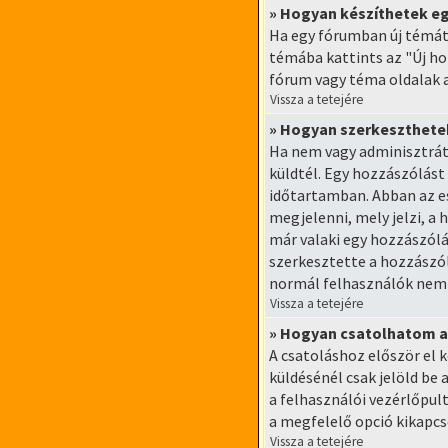
» Hogyan készíthetek e
Ha egy fórumban új témát
témába kattints az "Új ho
fórum vagy téma oldalak a
Vissza a tetejére
» Hogyan szerkeszthetek
Ha nem vagy adminisztrát
küldtél. Egy hozzászólást
időtartamban. Abban az es
megjelenni, mely jelzi, a 
már valaki egy hozzászólá
szerkesztette a hozzászól
normál felhasználók nem 
Vissza a tetejére
» Hogyan csatolhatom a
A csatoláshoz először el 
küldésénél csak jelöld be 
a felhasználói vezérlőpul
a megfelelő opció kikapcs
Vissza a tetejére