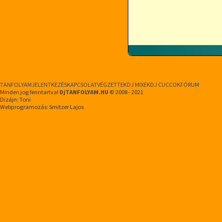
TANFOLYAM
JELENTKEZÉS
KAPCSOLAT
VÉGZETTEK
DJ MIXEK
DJ CUCCOK
FÓRUM
Minden jog fenntartva!
DjTANFOLYAM.HU
© 2008 - 2021
Dizájn: Toni
Webprogramozás: Smitzer Lajos