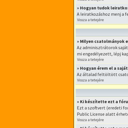
» Hogyan tudok leiratko
A leiratkozáshoz menj a fe
Vissza a tetejére
» Milyen csatolmányok 
Az adminisztrátorok sajá
mi engedélyezett, lépj ka
Vissza a tetejére
» Hogyan érem el a sajá
Az általad feltöltött csa
Vissza a tetejére
» Ki készítette ezt a fó
Ezt a szoftvert (eredeti f
Public License alatt érhet
Vissza a tetejére