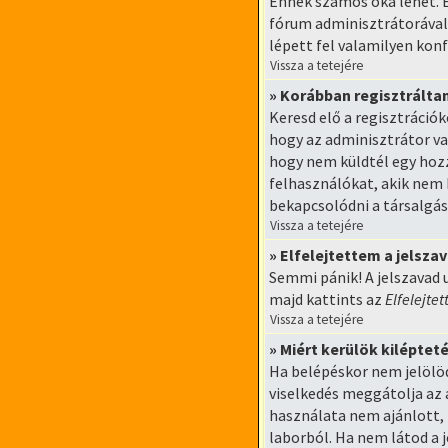
Ennek számos oka lehet. El
fórum adminisztrátorával,
lépett fel valamilyen konf
Vissza a tetejére
» Korábban regisztrált
Keresd elő a regisztrációk
hogy az adminisztrátor va
hogy nem küldtél egy hozz
felhasználókat, akik nem 
bekapcsolódni a társalgás
Vissza a tetejére
» Elfelejtettem a jelsza
Semmi pánik! A jelszavad 
majd kattints az
Elfelejte
Vissza a tetejére
» Miért kerülök kilépte
Ha belépéskor nem jelölö
viselkedés meggátolja az 
használata nem ajánlott, 
laborból. Ha nem látod a 