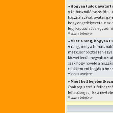
» Hogyan tudok avatart 
A felhasználói vezérlőpu
használatával, avatar gal
hogy engedélyezett-e az a
lépj kapcsolatba egy admin
Vissza a tetejére
» Mi az a rang, hogyan 
A rang, mely a felhasznál
megkülönböztessen egyes 
közvetlenül megváltoztatn
csak hogy növeld a hozzás
csökkenteni fogják a hoz
Vissza a tetejére
» Miért kell bejelentke
Csak regisztrált felhaszn
lehetőséget). Ez a névtel
Vissza a tetejére