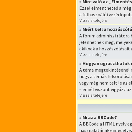
» Mire való az „Elment
Ezzel elmentheted a még 
a felhasználói vezérlőpul
Vissza a tetejére
» Miért kell a hozzászó
A fórum adminisztrátora b
jelenhetnek meg, melyeket
akiknek a hozzászólásait 
Vissza a tetejére
» Hogyan ugraszthatok 
A téma megtekintésénél m
hogy a témák felsorolásán
vagy még nem telt le az e
– ennél viszont vigyázz az
Vissza a tetejére
» Mi az a BBCode?
A BBCode a HTML nyelv eg
használatának engedélyezé