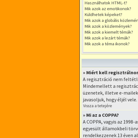
Használhatok HTML-t?
Mik azok az emotikonok?
Küldhetek képeket?
Mik azok a globális közlemé
Mik azok a közlemények?
Mik azok a kiemelt témák?
Mik azok a lezárt témák?
Mik azok a téma ikonok?
» Miért kell regisztráln
A regisztráció nem feltét
Mindemellett a regisztrác
üzenetek, illetve e-maile
javasoljuk, hogy éljél vele.
Vissza a tetejére
» Mi az a COPPA?
A COPPA, vagyis az 1998-a
egyesült államokbeli törv
rendelkezzenek 13 éven al