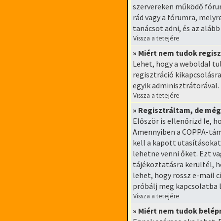
szervereken működő fórum
rád vagy a fórumra, melyre
tanácsot adni, és az alább
Vissza a tetejére
» Miért nem tudok regisz
Lehet, hogy a weboldal tul
regisztráció kikapcsolásra
egyik adminisztrátorával.
Vissza a tetejére
» Regisztráltam, de mé
Először is ellenőrizd le, 
Amennyiben a COPPA-támog
kell a kapott utasításoka
lehetne venni őket. Ezt v
tájékoztatásra kerültél, h
lehet, hogy rossz e-mail 
próbálj meg kapcsolatba l
Vissza a tetejére
» Miért nem tudok belép