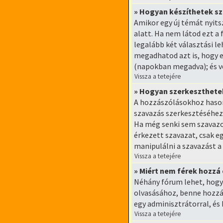
» Hogyan készíthetek s
Amikor egy új témát nyits
alatt. Ha nem látod ezt a
legalább két választási l
megadhatod azt is, hogy e
(napokban megadva); és v
Vissza a tetejére
» Hogyan szerkeszthete
A hozzászólásokhoz hasonl
szavazás szerkesztéséhez 
Ha még senki sem szavazot
érkezett szavazat, csak e
manipulálni a szavazást a
Vissza a tetejére
» Miért nem férek hozz
Néhány fórum lehet, hogy 
olvasásához, benne hozzás
egy adminisztrátorral, és
Vissza a tetejére