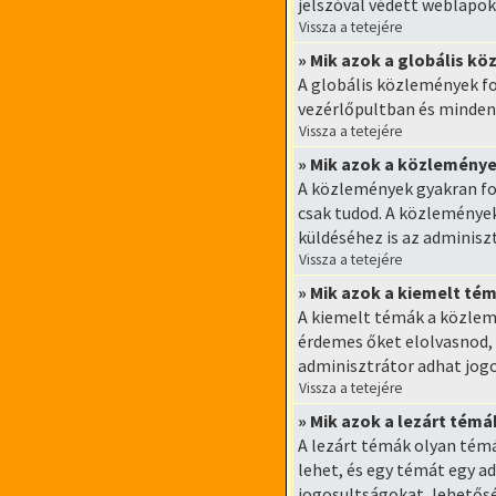
jelszóval védett weblapok
Vissza a tetejére
» Mik azok a globális k
A globális közlemények fo
vezérlőpultban és minden
Vissza a tetejére
» Mik azok a közlemény
A közlemények gyakran fo
csak tudod. A közleménye
küldéséhez is az adminisz
Vissza a tetejére
» Mik azok a kiemelt té
A kiemelt témák a közlemé
érdemes őket elolvasnod,
adminisztrátor adhat jog
Vissza a tetejére
» Mik azok a lezárt témá
A lezárt témák olyan tém
lehet, és egy témát egy a
jogosultságokat, lehetősé