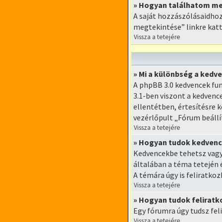
» Hogyan találhatom me
A saját hozzászólásaidhoz
megtekintése” linkre katt
Vissza a tetejére
» Mi a különbség a kedve
A phpBB 3.0 kedvencek fun
3.1-ben viszont a kedvence
ellentétben, értesítésre k
vezérlőpult „Fórum beáll
Vissza a tetejére
» Hogyan tudok kedvence
Kedvencekbe tehetsz vagy
általában a téma tetején é
A témára úgy is feliratkoz
Vissza a tetejére
» Hogyan tudok feliratk
Egy fórumra úgy tudsz feli
Vissza a tetejére