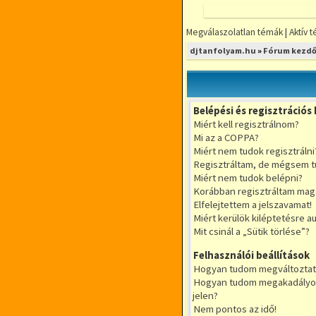
Megválaszolatlan témák
|
Aktív 
FÓRUMOZZ
djtanfolyam.hu
»
Fórum kezdő
MINDENFÉLE
DJ TÉMÁBAN
DjTANFOLYAM.
Belépési és regisztrációs
RÉSZLETFIZETÉ
Miért kell regisztrálnom?
RUGALMAS IDŐ
Mi az a COPPA?
KIS LÉTSZÁMÚ
Miért nem tudok regisztrálni
Regisztráltam, de mégsem t
Miért nem tudok belépni?
Korábban regisztráltam mag
Elfelejtettem a jelszavamat!
Miért kerülök kiléptetésre 
Mit csinál a „Sütik törlése”?
Felhasználói beállítások
Hogyan tudom megváltoztatni
Hogyan tudom megakadályoz
jelen?
Nem pontos az idő!