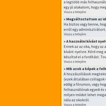
a legtöbb más felhasználó
egy jó alakalom, hogy me
Vissza a tetejére
» Megváltoztattam az id
Ha biztos vagy benne, hogy
erről egy adminisztrátort.
Vissza a tetejére
» A használni kívánt nyel
Ennek az az oka, hogy az 
kívánt nyelvre. Kérd meg 
készítsd el a fordítást. T
Vissza a tetejére
» Mik azok a képek a fe
A hozzászólások megtekin
(ezek általában csillago
eddig a fórumon, vagy hog
felhasználónak egyedi és 
milyen módot lehet megadn
nála az okokról.
Vissza a tetejére