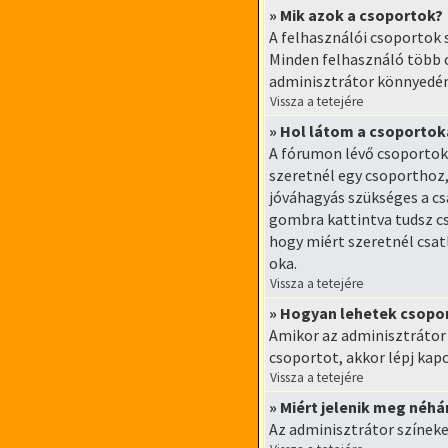
» Mik azok a csoportok?
A felhasználói csoportok 
Minden felhasználó több c
adminisztrátor könnyedén
Vissza a tetejére
» Hol látom a csoporto
A fórumon lévő csoportoka
szeretnél egy csoporthoz
jóváhagyás szükséges a cs
gombra kattintva tudsz cs
hogy miért szeretnél csat
oka.
Vissza a tetejére
» Hogyan lehetek csopo
Amikor az adminisztrátor 
csoportot, akkor lépj kapc
Vissza a tetejére
» Miért jelenik meg néh
Az adminisztrátor színek