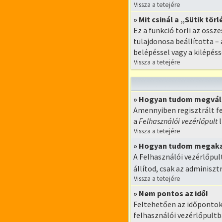
Vissza a tetejére
» Mit csinál a „Sütik tör
Ez a funkció törli az össz
tulajdonosa beállította –
belépéssel vagy a kilépésse
Vissza a tetejére
» Hogyan tudom megvált
Amennyiben regisztrált fe
a
Felhasználói vezérlőpult
l
Vissza a tetejére
» Hogyan tudom megakad
A Felhasználói vezérlőpul
állítod, csak az adminiszt
Vissza a tetejére
» Nem pontos az idő!
Feltehetően az időpontok
felhasználói vezérlőpultb