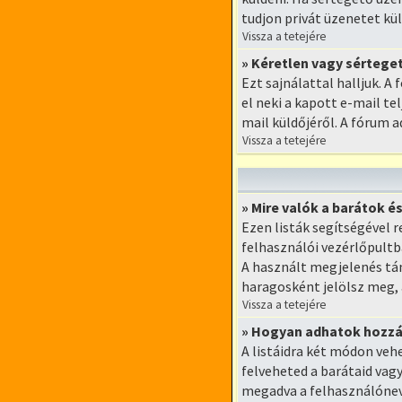
tudjon privát üzenetet kül
Vissza a tetejére
» Kéretlen vagy sérteget
Ezt sajnálattal halljuk. A
el neki a kapott e-mail te
mail küldőjéről. A fórum 
Vissza a tetejére
» Mire valók a barátok é
Ezen listák segítségével 
felhasználói vezérlőpultba
A használt megjelenés tá
haragosként jelölsz meg,
Vissza a tetejére
» Hogyan adhatok hozzá,
A listáidra két módon veh
felveheted a barátaid vag
megadva a felhasználónevü