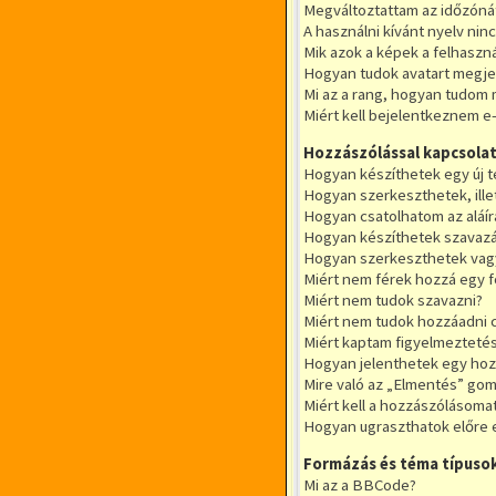
Megváltoztattam az időzónát
A használni kívánt nyelv ninc
Mik azok a képek a felhaszn
Hogyan tudok avatart megje
Mi az a rang, hogyan tudom 
Miért kell bejelentkeznem e
Hozzászólással kapcsola
Hogyan készíthetek egy új 
Hogyan szerkeszthetek, ille
Hogyan csatolhatom az aláí
Hogyan készíthetek szavazá
Hogyan szerkeszthetek vagy
Miért nem férek hozzá egy 
Miért nem tudok szavazni?
Miért nem tudok hozzáadni 
Miért kaptam figyelmezteté
Hogyan jelenthetek egy hoz
Mire való az „Elmentés” go
Miért kell a hozzászólásom
Hogyan ugraszthatok előre 
Formázás és téma típuso
Mi az a BBCode?