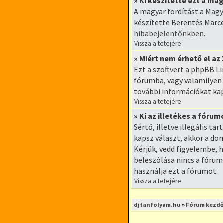
» Ki készítette ezt a ma
A magyar fordítást a
Magy
készítette Berentés Marce
hibabejelentőnkben
.
Vissza a tetejére
» Miért nem érhető el az
Ezt a szoftvert a phpBB Li
fórumba, vagy valamilyen 
további információkat ka
Vissza a tetejére
» Ki az illetékes a fór
Sértő, illetve illegális t
kapsz választ, akkor a dom
Kérjük, vedd figyelembe,
beleszólása nincs a fóru
használja ezt a fórumot.
Vissza a tetejére
djtanfolyam.hu
»
Fórum kezdő