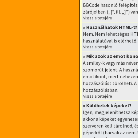
BBCode hasonló felépítésű
zárójelben („[”, ill. „]”)
Vissza a tetejére
» Használhatok HTML-t?
Nem. Nem lehetséges HTML
használatával is elérhető.
Vissza a tetejére
» Mik azok az emotikon
A smiley-k vagy más néven 
szomorút jelent. A haszná
emotikont, mert nehezen l
hozzászólást törölheti. A
hozzászólásban.
Vissza a tetejére
» Küldhetek képeket?
Igen, megjeleníthetsz ké
akkor a képeket egyenesen
szerveren kell tárolnod, 
gépedről (hacsak az nem ér