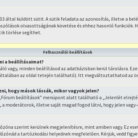
3 által küldött sütit. A sütik feladata az azonosítás, illetve a be
zászólások olvasottságának követése és ehhez hasonló funkciók. 
tik törlése segíthet.
Felhasználói beállítások
i a beállításaimat?
áló vagy, minden beállításod az adatbázisban kerül tárolásra. E
általában az oldal tetején található). Itt megváltoztathatod az ö
i, hogy mások lássák, mikor vagyok jelen?
„Fórum beállítások” menüpont alatt található a „Jelenlét elrejtés
, a moderátorok, illetve saját magad fogod látni, hogy jelen vagy-
őzóna szerint kerülnek megjelenítésre, mint amiben vagy. Ez es
dőzónád a tartózkodási helyednek megfelelően. Kérjük, vedd figy