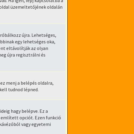
ad. Ha igen, lépj kapcsolatba a
boldal üzemeltetőjének oldalán
próbálkozz újra. Lehetséges,
óbbinak egy lehetséges oka,
t eltávolítják az olyan
g újra regisztrálni és
ez menj a belépés oldalra,
 kell tudnod lépned.
ideig hagy belépve. Ez a
 említett opciót. Ezen funkció
tkávézóból vagy egyetemi