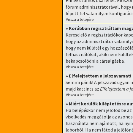
Ennek számos oka lehet. Először i
fórum adminisztrátorával, hogy m
lépett fel valamilyen konfiguráci
Vissza a tetejére
» Korábban regisztráltam mag
Keresd elő a regisztrációkor kapo
hogy az adminisztrátor valamilye
hogy nem küldtél egy hozzászólá
felhasználókat, akik nem küldtek
bekapcsolódni a társalgásba.
Vissza a tetejére
» Elfelejtettem a jelszavamat!
Semmi pánik! A jelszavad ugyan n
majd kattints az
Elfelejtettem a 
Vissza a tetejére
» Miért kerülök kiléptetésre 
Ha belépéskor nem jelölöd be az
viselkedés meggátolja az azonosí
használata nem ajánlott, ha nyi
laborból. Ha nem látod a jelölőn