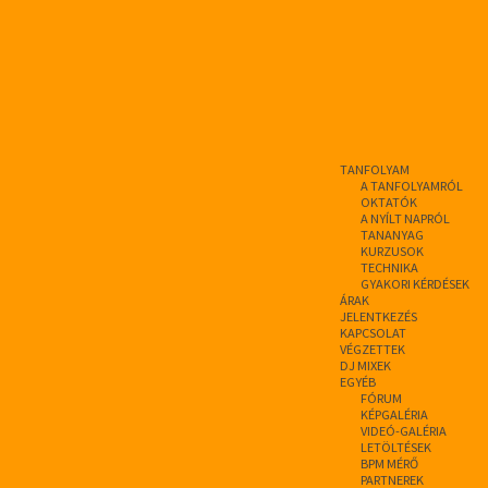
TANFOLYAM
A TANFOLYAMRÓL
OKTATÓK
A NYÍLT NAPRÓL
TANANYAG
KURZUSOK
TECHNIKA
GYAKORI KÉRDÉSEK
ÁRAK
JELENTKEZÉS
KAPCSOLAT
VÉGZETTEK
DJ MIXEK
EGYÉB
FÓRUM
KÉPGALÉRIA
VIDEÓ-GALÉRIA
LETÖLTÉSEK
BPM MÉRŐ
PARTNEREK