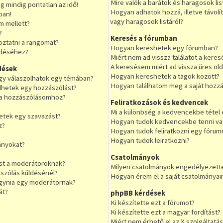
Mire valók a barátok és haragosok lis
 mindig pontatlan az idő!
Hogyan adhatok hozzá, illetve távolí
ban!
vagy haragosok listáról?
m mellett?
?
Keresés a fórumban
oztatni a rangomat?
Hogyan kereshetek egy fórumban?
ldéséhez?
Miért nem ad vissza találatot a kere
A keresésem miért ad vissza üres olda
dések
Hogyan kereshetek a tagok között?
gy válaszolhatok egy témában?
Hogyan találhatom meg a saját hozz
ölhetek egy hozzászólást?
 a hozzászólásomhoz?
Feliratkozások és kedvencek
Mi a különbség a kedvencekbe tétel é
etek egy szavazást?
Hogyan tudok kedvencekbe tenni vag
z?
Hogyan tudok feliratkozni egy fórum
Hogyan tudok leiratkozni?
ányokat?
Csatolmányok
st a moderátoroknak?
Milyen csatolmányok engedélyezett
szólás küldésénél?
Hogyan érem el a saját csatolmányai
agynia egy moderátornak?
át?
phpBB kérdések
Ki készítette ezt a fórumot?
Ki készítette ezt a magyar fordítást?
Miért nem érhető el az X szolgáltatás