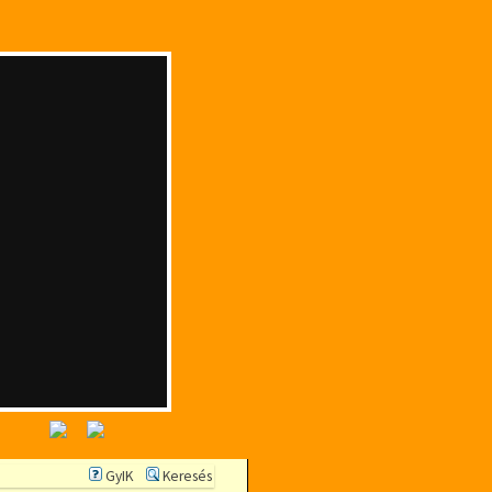
GyIK
Keresés