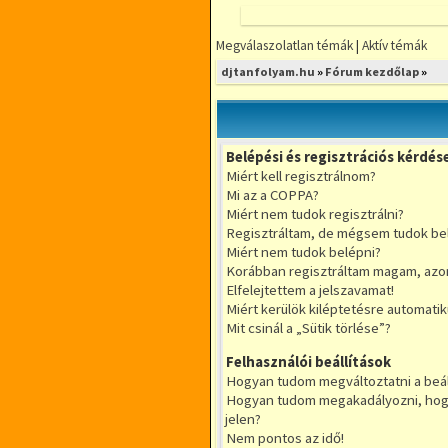
Megválaszolatlan témák
|
Aktív témák
FÓRUMOZZ
djtanfolyam.hu
»
Fórum kezdőlap
»
MINDENFÉLE
DJ TÉMÁBAN
DjTANFOLYAM.HU
Belépési és regisztrációs kérdés
RÉSZLETFIZETÉS
Miért kell regisztrálnom?
RUGALMAS IDŐBEOSZTÁ
Mi az a COPPA?
KIS LÉTSZÁMÚ CSOPORT
Miért nem tudok regisztrálni?
Regisztráltam, de mégsem tudok be
Miért nem tudok belépni?
Korábban regisztráltam magam, azo
Elfelejtettem a jelszavamat!
Miért kerülök kiléptetésre automati
Mit csinál a „Sütik törlése”?
Felhasználói beállítások
Hogyan tudom megváltoztatni a beál
Hogyan tudom megakadályozni, hogy
jelen?
Nem pontos az idő!