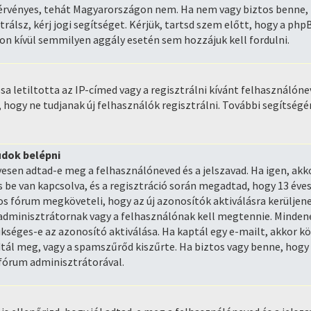
rvényes, tehát Magyarországon nem. Ha nem vagy biztos benne, h
trálsz, kérj jogi segítséget. Kérjük, tartsd szem előtt, hogy a ph
kon kívül semmilyen aggály esetén sem hozzájuk kell fordulni.
a letiltotta az IP-címed vagy a regisztrálni kívánt felhasználónev
, hogy ne tudjanak új felhasználók regisztrálni. További segítségé
udok belépni
lyesen adtad-e meg a felhasználóneved és a jelszavad. Ha igen, ak
 van kapcsolva, és a regisztráció során megadtad, hogy 13 éves
os fórum megköveteli, hogy az új azonosítók aktiválásra kerüljen
 adminisztrátornak vagy a felhasználónak kell megtennie. Mindene
kséges-e az azonosító aktiválása. Ha kaptál egy e-mailt, akkor kö
dtál meg, vagy a spamszűrőd kiszűrte. Ha biztos vagy benne, hogy
 fórum adminisztrátorával.