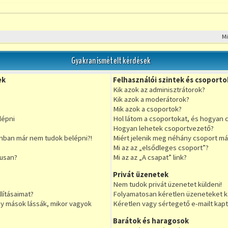
M
Gyakran ismételt kérdések
ek
Felhasználói szintek és csoporto
Kik azok az adminisztrátorok?
S
OK
Kik azok a moderátorok?
Mik azok a csoportok?
lépni
Hol látom a csoportokat, és hogyan 
Hogyan lehetek csoportvezető?
nban már nem tudok belépni?!
Miért jelenik meg néhány csoport má
Mi az az „elsődleges csoport”?
kusan?
Mi az az „A csapat” link?
Privát üzenetek
Nem tudok privát üzenetet küldeni!
lításaimat?
Folyamatosan kéretlen üzeneteket k
 mások lássák, mikor vagyok
Kéretlen vagy sértegető e-mailt kapta
Barátok és haragosok