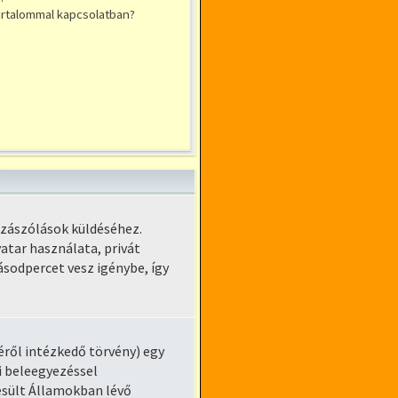
tartalommal kapcsolatban?
zzászólások küldéséhez.
atar használata, privát
ásodpercet vesz igénybe, így
éről intézkedő törvény) egy
i beleegyezéssel
yesült Államokban lévő