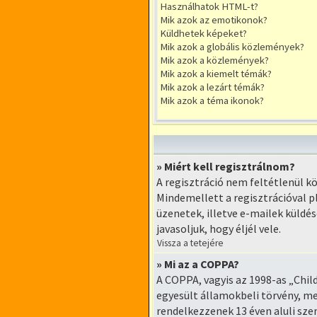
Használhatok HTML-t?
Mik azok az emotikonok?
Küldhetek képeket?
Mik azok a globális közlemények?
Mik azok a közlemények?
Mik azok a kiemelt témák?
Mik azok a lezárt témák?
Mik azok a téma ikonok?
» Miért kell regisztrálnom?
A regisztráció nem feltétlenül 
Mindemellett a regisztrációval p
üzenetek, illetve e-mailek küldé
javasoljuk, hogy éljél vele.
Vissza a tetejére
» Mi az a COPPA?
A COPPA, vagyis az 1998-as „Chil
egyesült államokbeli törvény, me
rendelkezzenek 13 éven aluli sze