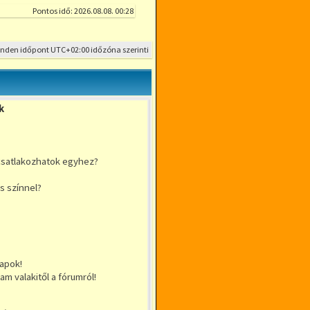
Pontos idő: 2026.08.08. 00:28
inden időpont
UTC+02:00
időzóna szerinti
k
csatlakozhatok egyhez?
s színnel?
apok!
m valakitől a fórumról!