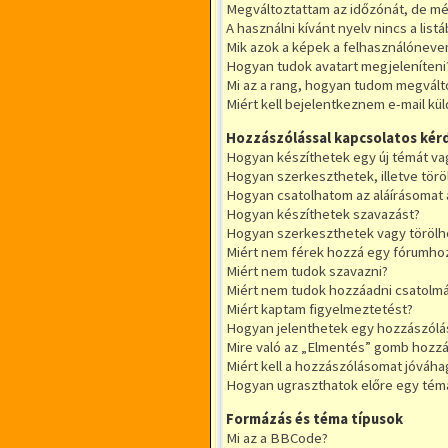
Megváltoztattam az időzónát, de még
A használni kívánt nyelv nincs a listá
Mik azok a képek a felhasználóneve
Hogyan tudok avatart megjeleníteni
Mi az a rang, hogyan tudom megvált
Miért kell bejelentkeznem e-mail kü
Hozzászólással kapcsolatos kér
Hogyan készíthetek egy új témát va
Hogyan szerkeszthetek, illetve tör
Hogyan csatolhatom az aláírásomat
Hogyan készíthetek szavazást?
Hogyan szerkeszthetek vagy törölh
Miért nem férek hozzá egy fórumho
Miért nem tudok szavazni?
Miért nem tudok hozzáadni csatolm
Miért kaptam figyelmeztetést?
Hogyan jelenthetek egy hozzászólá
Mire való az „Elmentés” gomb hozzá
Miért kell a hozzászólásomat jóváh
Hogyan ugraszthatok előre egy tém
Formázás és téma típusok
Mi az a BBCode?