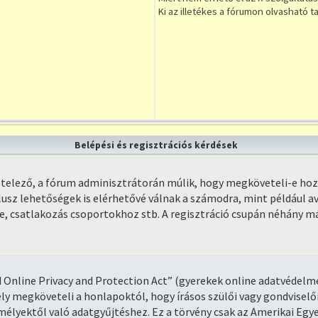
Ki az illetékes a fórumon olvasható 
Belépési és regisztrációs kérdések
kötelező, a fórum adminisztrátorán múlik, hogy megköveteli-e ho
lusz lehetőségek is elérhetővé válnak a számodra, mint például av
se, csatlakozás csoportokhoz stb. A regisztráció csupán néhány m
d Online Privacy and Protection Act” (gyerekek online adatvédelm
ly megköveteli a honlapoktól, hogy írásos szülői vagy gondviselő
mélyektől való adatgyűjtéshez. Ez a törvény csak az Amerikai Eg