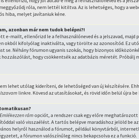
s ellenőrizd, hogy jól adtad-e meg a felhasználóneved és a jelszav
eggyőződj róla, nem lettél kitiltva. Az is lehetséges, hogy a we
ós hiba, melyet javítaniuk kéne.
am, azonban már nem tudok belépni?!
tt e-mailt, ellenőrizd le a felhasználóneved és a jelszavad, majd 
n okból kifolyólag inaktiválta, vagy törölte az azonosítód. Ez ut
st se. Néhány fórumon ugyanis szokás, hogy bizonyos időközönkén
 hozzászólást, hogy csökkentsék az adatbázis méretét. Próbálj me
em lehet utólag kideríteni, de lehetőséged van új készítésére. Ehh
jelszavam
linkre. Kövesd az utasításokat, és rövid időn belül újra be
automatikusan?
Emlékezzen rám
opciót, a rendszer csak egy előre meghatározott 
tóddal való visszaélést. A tartós belépve maradáshoz jelöld be az
lvános helyről használod a fórumot, például könyvtárból, interne
égyzetet, a fórumon valószínűleg nincs bekapcsolva ez a funkció.