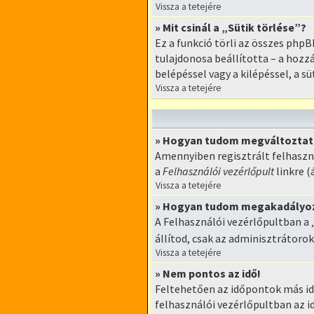
Vissza a tetejére
» Mit csinál a „Sütik törlése”?
Ez a funkció törli az összes phpBB
tulajdonosa beállította – a hoz
belépéssel vagy a kilépéssel, a sü
Vissza a tetejére
» Hogyan tudom megváltoztatn
Amennyiben regisztrált felhaszn
a
Felhasználói vezérlőpult
linkre (
Vissza a tetejére
» Hogyan tudom megakadályozn
A Felhasználói vezérlőpultban a 
állítod, csak az adminisztrátorok
Vissza a tetejére
» Nem pontos az idő!
Feltehetően az időpontok más id
felhasználói vezérlőpultban az i