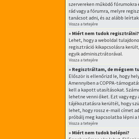
szervereken működő fórumokra é
rád vagy a fórumra, melyre regisz
tanácsot adni, és az alább leírta
Vissza a tetejére
» Miért nem tudok regisztrálni?
Lehet, hogy a weboldal tulajdonos
regisztráció kikapcsolásra került
egyik adminisztrátorával.
Vissza a tetejére
» Regisztráltam, de mégsem t
Először is ellenőrizd le, hogy he
Amennyiben a COPPA-támogatás be
kell a kapott utasításokat. Szám
lehetne venni őket. Ezt vagy egy
tájékoztatásra kerültél, hogy szü
lehet, hogy rossz e-mail címet a
próbálj meg kapcsolatba lépni a
Vissza a tetejére
» Miért nem tudok belépni?