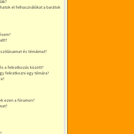
ták?
thatok el felhasználókat a barátok
sésem?
lt!?
ászólásaimat és témáimat?
s a feliratkozás között?
y feliratkozni egy témára?
ra?
ek ezen a fórumon?
mat?
?