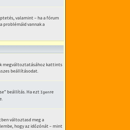
léptetés, valamint – ha a fórum
Ha problémáid vannak a
zek megváltoztatásához kattints
sszes beállításodat.
e” beállítás. Ha ezt
re
Igen
e.
etben változtasd meg a
elembe, hogy az időzónát – mint